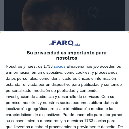
Su privacidad es importante para
nosotros
Fotos: Quino
Nosotros y nuestros 1733
socios
almacenamos y/o accedemos
a información en un dispositivo, como cookies, y procesamos
datos personales, como identificadores únicos e información
estándar enviada por un dispositivo para publicidad y contenido
A pesar de las persistentes nubes
, los vecinos de Ceuta
personalizado, medición de publicidad y contenido,
han podido disfrutar de una noche espectacular al ser la
investigación de audiencia y desarrollo de servicios.
Con su
ciudad autónoma uno de los lugares privilegiados para
permiso, nosotros y nuestros socios podemos utilizar datos de
localización geográfica precisa e identificación mediante las
admirar
el eclipse lunar
que ha tenido lugar este domingo.
características de dispositivos. Puede hacer clic para otorgarnos
su consentimiento a nosotros y a nuestros 1733 socios para
Tal y como se había señalado, este fenómeno astronómico
que llevemos a cabo el procesamiento previamente descrito. De