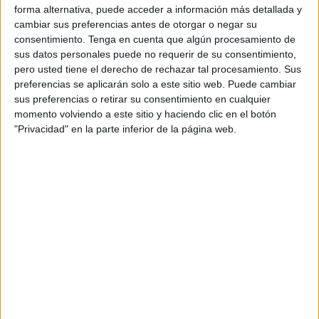
sería visible
entre las 20.35 y las 20.53 horas
, pero
forma alternativa, puede acceder a información más detallada y
aunque los caballas pudieron disfrutar de
los últimos
cambiar sus preferencias antes de otorgar o negar su
minutos
debido a que las nubes impidieron en principio
consentimiento.
Tenga en cuenta que algún procesamiento de
sus datos personales puede no requerir de su consentimiento,
que fuera completamente visible.
pero usted tiene el derecho de rechazar tal procesamiento. Sus
preferencias se aplicarán solo a este sitio web. Puede cambiar
El Instituto Geográfico Nacional (IGN) y National
sus preferencias o retirar su consentimiento en cualquier
Geographic habían explicado que el eclipse parcial
momento volviendo a este sitio y haciendo clic en el botón
comenzaría a las 18:27 horas y se prolongaría hasta las
"Privacidad" en la parte inferior de la página web.
21:56 horas, mientras que la fase total tendrá lugar
entre
las 19:31 y las 20:53 horas
. Sin embargo, tal y como lo
habían advertido, la visibilidad variaría según la ciudad, ya
que en algunos puntos del país el inicio del fenómeno
coincidirá con la salida de la Luna.
El evento se podía seguirse
sin necesidad de
telescopios ni medidas de seguridad
, recordando que
los eclipses lunares
no implican riesgos para la vista
, a
diferencia de los solares.