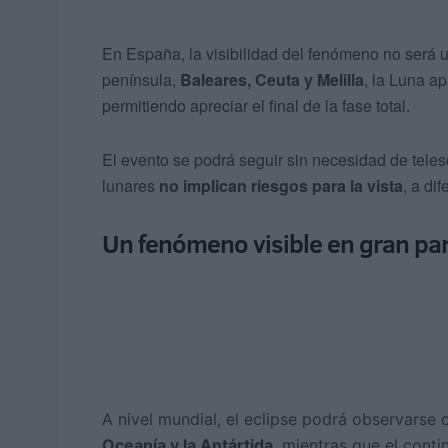
En España, la visibilidad del fenómeno no será un
península,
Baleares, Ceuta y Melilla
, la Luna ap
permitiendo apreciar el final de la fase total.
El evento se podrá seguir sin necesidad de tele
lunares
no implican riesgos para la vista
, a di
Un fenómeno visible en gran pa
A nivel mundial, el eclipse podrá observarse
Oceanía y la Antártida
, mientras que el cont