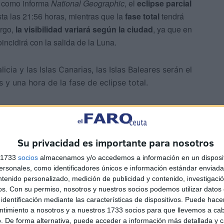
 como informa
National Geographic
, el
eclipse parcial
ta las 21:56 horas, mientras que la
fase total
tendrá
argo,
la visibilidad variará según la ciudad
, ya que en
incidirá con la salida de la Luna.
cia y las Islas Canarias, las Islas Baleares serán el
y una hora de la fase de eclipse total.
Su privacidad es importante para nosotros
s 1733
socios
almacenamos y/o accedemos a información en un disposit
sonales, como identificadores únicos e información estándar enviada 
ntenido personalizado, medición de publicidad y contenido, investigaci
os.
Con su permiso, nosotros y nuestros socios podemos utilizar datos 
identificación mediante las características de dispositivos. Puede hacer
ntimiento a nosotros y a nuestros 1733 socios para que llevemos a ca
. De forma alternativa, puede acceder a información más detallada y 