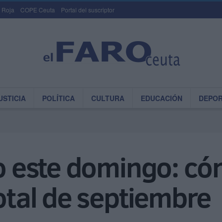
 Roja
COPE Ceuta
Portal del suscriptor
USTICIA
POLÍTICA
CULTURA
EDUCACIÓN
DEPO
lo este domingo: có
total de septiembre