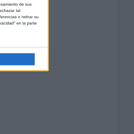
esamiento de sus
echazar tal
erencias o retirar su
vacidad" en la parte