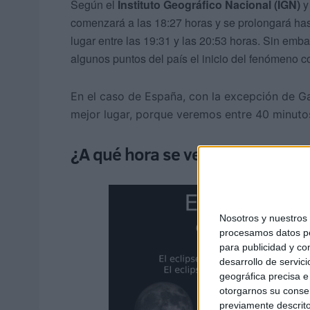
Según el
Instituto Geográfico Nacional (IGN)
y
comenzará a las 18:27 horas y se prolongará has
lugar entre las 19:31 y las 20:53 horas. Sin emb
algunos puntos del país el inicio del fenómeno co
En el caso de España, con la excepción de Gali
mejor lugar, porque veremos entre 40 minutos 
¿A qué hora se verá en Ceuta?
Nosotros y nuestro
procesamos datos per
para publicidad y co
desarrollo de servici
geográfica precisa e 
otorgarnos su conse
previamente descrito