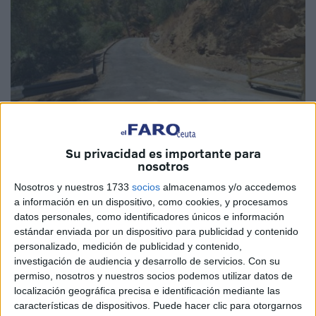
Su privacidad es importante para
Fotos: El Faro
nosotros
Nosotros y nuestros 1733
socios
almacenamos y/o accedemos
a información en un dispositivo, como cookies, y procesamos
datos personales, como identificadores únicos e información
Limpieza de cunetas, retirada de árboles secos o
estándar enviada por un dispositivo para publicidad y contenido
quemados, desbroce… Las
Brigadas Verdes
y
Obimace
personalizado, medición de publicidad y contenido,
trabajan a conciencia para mejorar el entorno de los
investigación de audiencia y desarrollo de servicios.
Con su
senderos
de los pantanos de Ceuta, que esperan estar
permiso, nosotros y nuestros socios podemos utilizar datos de
localización geográfica precisa e identificación mediante las
abiertos al público en septiembre.
características de dispositivos. Puede hacer clic para otorgarnos