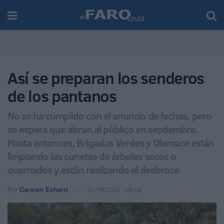
Así se preparan los senderos
de los pantanos
No se ha cumplido con el anuncio de fechas, pero
se espera que abran al público en septiembre.
Hasta entonces, Brigadas Verdes y Obimace están
limpiando las cunetas de árboles secos o
quemados y están realizando el desbroce
Por
Carmen Echarri
01/08/2024 - 08:08