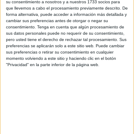
su consentimiento a nosotros y a nuestros 1733 socios para
Los anuncios de fechas que ha dado la Ciudad no se han
que llevemos a cabo el procesamiento previamente descrito. De
cumplido
(se dijo que estarían abiertos en junio)
, pero al
forma alternativa, puede acceder a información más detallada y
menos sobre el terreno
se va avanzando en tener todo
cambiar sus preferencias antes de otorgar o negar su
listo
para que pueda volver a disfrutarse de una de las
consentimiento.
Tenga en cuenta que algún procesamiento de
sus datos personales puede no requerir de su consentimiento,
zonas de mayor encanto en Ceuta.
pero usted tiene el derecho de rechazar tal procesamiento. Sus
preferencias se aplicarán solo a este sitio web. Puede cambiar
En estos días tanto los operarios de las Brigadas Verdes
sus preferencias o retirar su consentimiento en cualquier
como quienes integran Obimace están trabajando sin
momento volviendo a este sitio y haciendo clic en el botón
descanso en adecentar un lugar que estaba abandonado y
"Privacidad" en la parte inferior de la página web.
que requiere de cuantioso trabajo.
Se está desbrozando hasta el último rincón y retirando
todo tipo de elementos para que los recorridos de los
senderos estén limpios y además sean seguros.
Es una labor de envergadura en la que está implicado
personal de las Brigadas y de la sociedad municipal.