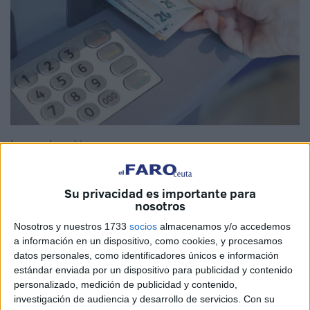
Imagen de archivo
Su privacidad es importante para
nosotros
Desde el 1 de enero de este 2025, los titulares de
planes
Nosotros y nuestros 1733
socios
almacenamos y/o accedemos
de pensiones
en España, incluidos los allegados de
a información en un dispositivo, como cookies, y procesamos
Ceuta, tienen una nueva opción para acceder a su dinero.
datos personales, como identificadores únicos e información
A partir de ahora, podrán rescatar las aportaciones que
estándar enviada por un dispositivo para publicidad y contenido
hayan realizado hace más de 10 años, junto con los
personalizado, medición de publicidad y contenido,
rendimientos que estas hayan generado.
investigación de audiencia y desarrollo de servicios.
Con su