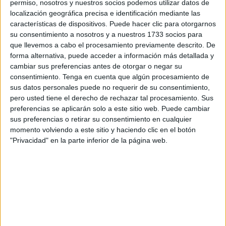
permiso, nosotros y nuestros socios podemos utilizar datos de
Esta reforma, que fue aprobada en 2018, finalmente ha
localización geográfica precisa e identificación mediante las
características de dispositivos. Puede hacer clic para otorgarnos
entrado en vigor, permitiendo un acceso más fácil a los
su consentimiento a nosotros y a nuestros 1733 socios para
fondos acumulados y promoviendo el ahorro privado.
que llevemos a cabo el procesamiento previamente descrito. De
forma alternativa, puede acceder a información más detallada y
¿Qué ha cambiado con la nueva ley?
cambiar sus preferencias antes de otorgar o negar su
consentimiento.
Tenga en cuenta que algún procesamiento de
sus datos personales puede no requerir de su consentimiento,
Hasta ahora, solo se podía rescatar el dinero de un plan de
pero usted tiene el derecho de rechazar tal procesamiento. Sus
pensiones en casos muy específicos, como cuando
preferencias se aplicarán solo a este sitio web. Puede cambiar
llegabas a la jubilación, sufrías una incapacidad laboral o
sus preferencias o retirar su consentimiento en cualquier
pasabas por un desempleo de larga duración. Con la
momento volviendo a este sitio y haciendo clic en el botón
"Privacidad" en la parte inferior de la página web.
nueva ley, el panorama cambia. Ahora, se podrá retirar las
aportaciones que hayan cumplido al menos 10 años, sin
necesidad de justificar ninguna causa.
Si hiciste aportaciones antes de 2015, podrás retirar ese
dinero desde enero de 2025. Y, año tras año, la posibilidad
de rescatar aportaciones más recientes se irá ampliando.