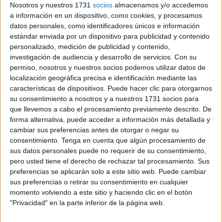
Nosotros y nuestros 1731
socios
almacenamos y/o accedemos
a información en un dispositivo, como cookies, y procesamos
“Aunque no es lo que se esperaba sí estamos viendo un
datos personales, como identificadores únicos e información
poco de progreso”, indicó Luis Enrique tras sus tres
estándar enviada por un dispositivo para publicidad y contenido
primeras sesiones de adaptación a este traje. “De
personalizado, medición de publicidad y contenido,
momento tengo que estar aquí un mes entero de prueba y
investigación de audiencia y desarrollo de servicios.
Con su
permiso, nosotros y nuestros socios podemos utilizar datos de
ya los especialistas determinarán si soy apto para poder
localización geográfica precisa e identificación mediante las
adquirir el traje”, expresó el exlegionario, que tendrá que
características de dispositivos. Puede hacer clic para otorgarnos
estar en el ensayo hasta el próximo 9 de diciembre.
su consentimiento a nosotros y a nuestros 1731 socios para
que llevemos a cabo el procesamiento previamente descrito. De
En estas tres primeras sesiones de un total de doce,
Seco
forma alternativa, puede acceder a información más detallada y
estuvo “una hora con el traje puesto
y luego me hacían
cambiar sus preferencias antes de otorgar o negar su
consentimiento.
Tenga en cuenta que algún procesamiento de
unas comprobaciones con el equilibrio y los movimientos”,
sus datos personales puede no requerir de su consentimiento,
destacó. Las siguientes sesiones estarán divididas en dos
pero usted tiene el derecho de rechazar tal procesamiento. Sus
etapas, en la primera de ellas estará con el traje tumbado y
preferencias se aplicarán solo a este sitio web. Puede cambiar
en la segunda se realizarían
trabajos de movilización
sus preferencias o retirar su consentimiento en cualquier
momento volviendo a este sitio y haciendo clic en el botón
“para ver cómo van evolucionando
los movimientos”,
"Privacidad" en la parte inferior de la página web.
comentó.