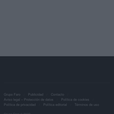
Grupo Faro
Publicidad
Contacto
Aviso legal – Protección de datos
Política de cookies
Política de privacidad
Política editorial
Términos de uso
Grupo Faro © 2023