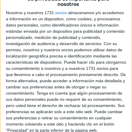
nosotros
anunciado en su perfil oficial de la red social X que el
Nosotros y nuestros 1731
socios
almacenamos y/o accedemos
Regimiento de Ingenieros nº 7 (RING-7)
cuenta ya con
a información en un dispositivo, como cookies, y procesamos
la
Vanguard TXA-800D
, una
lancha semirrígida
de
datos personales, como identificadores únicos e información
última generación que refuerza las capacidades de
estándar enviada por un dispositivo para publicidad y contenido
navegación y buceo del pelotón especializado de esta
personalizado, medición de publicidad y contenido,
investigación de audiencia y desarrollo de servicios.
Con su
unidad.
permiso, nosotros y nuestros socios podemos utilizar datos de
localización geográfica precisa e identificación mediante las
El post confirma el destino de una de las unidades de este
características de dispositivos. Puede hacer clic para otorgarnos
modelo entregada al Ejército español por el fabricante
su consentimiento a nosotros y a nuestros 1731 socios para
internacional Vanguard Marine, que tiene su sede central
que llevemos a cabo el procesamiento previamente descrito. De
en Portugal y es referente en la construcción de
forma alternativa, puede acceder a información más detallada y
cambiar sus preferencias antes de otorgar o negar su
embarcaciones profesionales de alta velocidad.
En marzo,
consentimiento.
Tenga en cuenta que algún procesamiento de
también la recibió la Comandancia General de Melilla
sus datos personales puede no requerir de su consentimiento,
(Comgemel).
pero usted tiene el derecho de rechazar tal procesamiento. Sus
preferencias se aplicarán solo a este sitio web. Puede cambiar
Una RHIB pensada para la
sus preferencias o retirar su consentimiento en cualquier
momento volviendo a este sitio y haciendo clic en el botón
intervención rápida
"Privacidad" en la parte inferior de la página web.