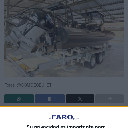
Fotos: @COMGECEU_ET
Ceuta ha sido escenario de una de las últimas novedad en
medios militares del
Ejército de Tierra
. La Comandancia
Su privacidad es importante para
General de la ciudad autónoma (
Comgeceu
) ha