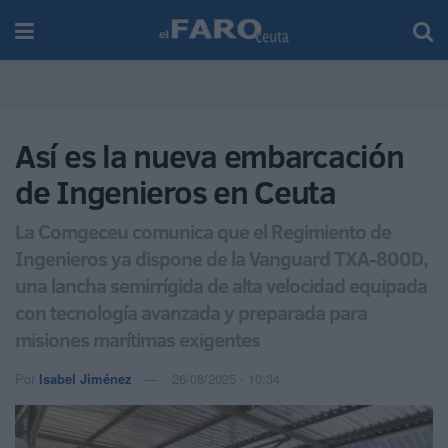
Así es la nueva embarcación
de Ingenieros en Ceuta
La Comgeceu comunica que el Regimiento de
Ingenieros ya dispone de la Vanguard TXA-800D,
una lancha semirrígida de alta velocidad equipada
con tecnología avanzada y preparada para
misiones marítimas exigentes
Por
Isabel Jiménez
26/08/2025 - 10:34