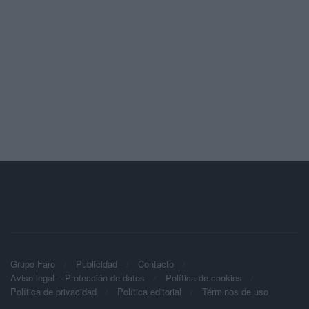
Grupo Faro
Publicidad
Contacto
Aviso legal – Protección de datos
Política de cookies
Política de privacidad
Política editorial
Términos de uso