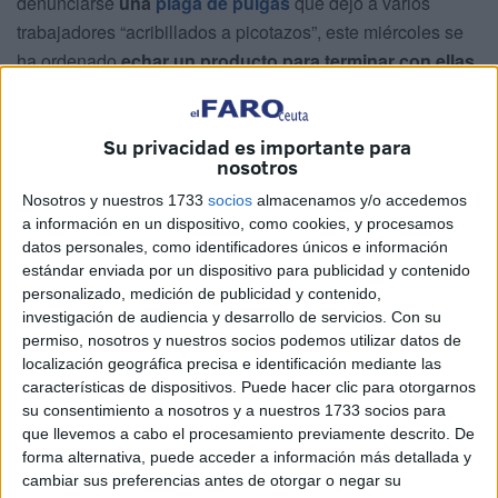
denunciarse
una
plaga de pulgas
que dejó a varios
trabajadores “acribillados a picotazos”, este miércoles se
ha ordenado
echar un producto para terminar con ellas
.
El problema radica
en el fuerte olor que el mismo
desprendía
, haciendo imposible el desarrollo de los
Su privacidad es importante para
trabajos en la zona. A pesar de ello,
a los trabajadores se
nosotros
les instó a permanecer en sus sitios
, algo que choca
Nosotros y nuestros 1733
socios
almacenamos y/o accedemos
con cualquier previsión y garantía en materia de riesgos
a información en un dispositivo, como cookies, y procesamos
datos personales, como identificadores únicos e información
laborales.
estándar enviada por un dispositivo para publicidad y contenido
personalizado, medición de publicidad y contenido,
Desde fuera, de hecho, se notaba ese fuerte olor.
investigación de audiencia y desarrollo de servicios.
Con su
permiso, nosotros y nuestros socios podemos utilizar datos de
Una más
localización geográfica precisa e identificación mediante las
características de dispositivos. Puede hacer clic para otorgarnos
La existencia de
pulgas
en las instalaciones deportivas
su consentimiento a nosotros y a nuestros 1733 socios para
que llevemos a cabo el procesamiento previamente descrito. De
se suma a otras quejas por, por ejemplo, presencia de
forma alternativa, puede acceder a información más detallada y
cucarachas
.
cambiar sus preferencias antes de otorgar o negar su