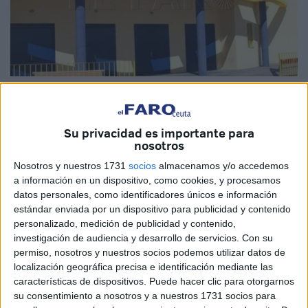
Imagen de archivo
Su privacidad es importante para
nosotros
El
Instituto Ceutí de Deportes
, de la Consejería de
Nosotros y nuestros 1731
socios
almacenamos y/o accedemos
Comercio, Turismo, Empleo y Deporte, informó este jueves
a información en un dispositivo, como cookies, y procesamos
datos personales, como identificadores únicos e información
que el
complejo deportivo Guillermo Molina
estándar enviada por un dispositivo para publicidad y contenido
permanecerá cerrado este viernes, 29 de noviembre, por
personalizado, medición de publicidad y contenido,
labores de fumigación programadas, una medida
investigación de audiencia y desarrollo de servicios.
Con su
destinada a garantizar la
higiene
y seguridad de este
permiso, nosotros y nuestros socios podemos utilizar datos de
espacio, que volverá a atender a los usuarios con
localización geográfica precisa e identificación mediante las
características de dispositivos. Puede hacer clic para otorgarnos
normalidad el sábado.
su consentimiento a nosotros y a nuestros 1731 socios para