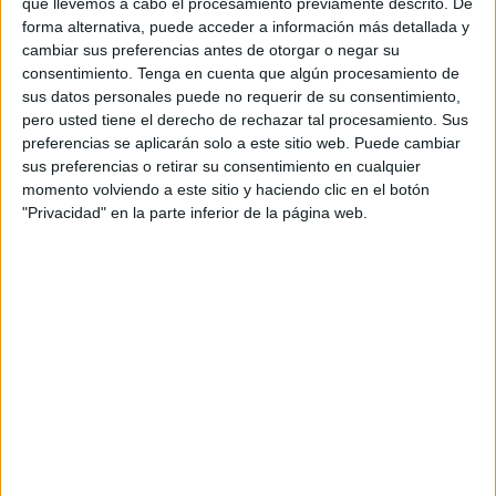
que llevemos a cabo el procesamiento previamente descrito. De
Esta intervención forma parte de los trabajos periódicos de
forma alternativa, puede acceder a información más detallada y
mantenimiento y desinfección
que el ICD lleva a cabo
cambiar sus preferencias antes de otorgar o negar su
como parte del compromiso para garantizar la seguridad,
consentimiento.
Tenga en cuenta que algún procesamiento de
higiene y salubridad de las instalaciones deportivas de la
sus datos personales puede no requerir de su consentimiento,
pero usted tiene el derecho de rechazar tal procesamiento. Sus
ciudad y continúe siendo un entorno óptimo y seguro para
preferencias se aplicarán solo a este sitio web. Puede cambiar
la práctica deportiva de los usuarios y los trabajadores.
sus preferencias o retirar su consentimiento en cualquier
momento volviendo a este sitio y haciendo clic en el botón
Por ello, desde el ICD se solicita a todos los usuarios que
"Privacidad" en la parte inferior de la página web.
ajusten sus
actividades deportivas
en función de esta
circunstancia, agradeciendo de antemano su comprensión
y colaboración y pide disculpas por las molestias que esta
medida pudiera ocasionar, agradeciendo su comprensión.
Para cualquier consulta, información adicional o estar al
tanto de futuras actualizaciones, se recomienda a los
usuarios seguir los canales oficiales de comunicación del
ICD y consultar la página web del organismo deportivo
(https://icdceuta.es/).