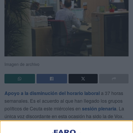
Imagen de archivo
Apoyo a la disminución del horario laboral
a 37 horas
semanales. Es el acuerdo al que han llegado los grupos
políticos de Ceuta este miércoles en
sesión plenaria
. La
única voz discordante en esta ocasión ha sido la de Vox.
La sugerencia ha obtenido luz verde con 19 votos y solo
tres en contra.