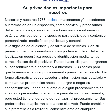
Su privacidad es importante para
Julia Ferreras, diputada de
Ceuta Ya!
, ha insistido en que
nosotros
es necesario hacer ver a los empresarios que hay que
Nosotros y nuestros 1733
socios
almacenamos y/o accedemos
hacer un cambio a una medida “a favor de los
a información en un dispositivo, como cookies, y procesamos
trabajadores”. La localista ha hecho hincapié en cómo ello
datos personales, como identificadores únicos e información
mejoraría la salud mental y física de
muchos empleados
.
estándar enviada por un dispositivo para publicidad y contenido
personalizado, medición de publicidad y contenido,
A su vez, ha mencionado que hay informes que muestran
investigación de audiencia y desarrollo de servicios.
Con su
que ello incrementaría la productividad y, por tanto,
permiso, nosotros y nuestros socios podemos utilizar datos de
generaría un impacto favorable para el tejido empresarial.
localización geográfica precisa e identificación mediante las
características de dispositivos. Puede hacer clic para otorgarnos
“La disminución es un avance democrático”, ha
su consentimiento a nosotros y a nuestros 1733 socios para
considerado. Ha calificado de “losa” a los horarios
que llevemos a cabo el procesamiento previamente descrito. De
forma alternativa, puede acceder a información más detallada y
“interminables y extenuantes” y que, de adoptarse esta
cambiar sus preferencias antes de otorgar o negar su
demanda
por parte de sindicatos
, tendría lugar “un salto
consentimiento.
Tenga en cuenta que algún procesamiento de
de calidad”. Ferreras ha subrayado que “ante el bloqueo
sus datos personales puede no requerir de su consentimiento,
que sufre esta medida se debe hacer una campaña política
pero usted tiene el derecho de rechazar tal procesamiento. Sus
a favor de los derechos de la clase trabajadora”.
preferencias se aplicarán solo a este sitio web. Puede cambiar
sus preferencias o retirar su consentimiento en cualquier