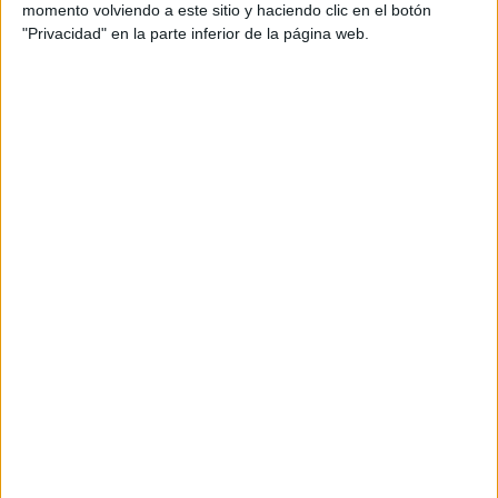
momento volviendo a este sitio y haciendo clic en el botón
"Privacidad" en la parte inferior de la página web.
Mohamed Ali Duas, de
MDyC
, ha secundado esta
proposición al igual que Sebastián Guerrero, al frente del
PSOE
. El primero, ha enfatizado que “se ha implementado
en Islandia y Suecia con efectos positivos” y ha dado parte
acerca de las bajas relacionadas con la salud mental. “A
pesar de la resistencia de la patronal, tenemos fe en que
llegue a buen puerto”, ha comentado.