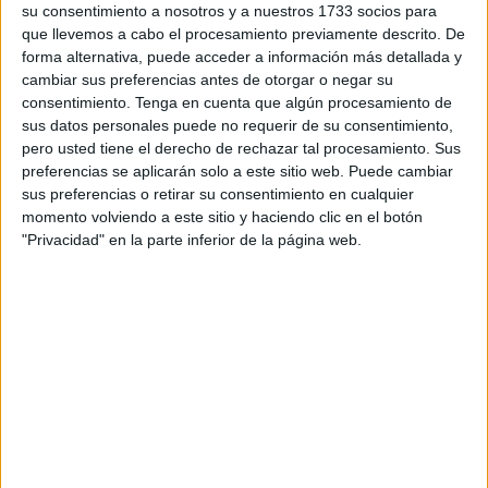
su consentimiento a nosotros y a nuestros 1733 socios para
Arma de Artillería e Ingenieros de Armamento, ya que la
que llevemos a cabo el procesamiento previamente descrito. De
parada militar tuvo lugar ayer en un hangar del núcleo
forma alternativa, puede acceder a información más detallada y
‘Teniente Fuentes Pila’ en lugar de en el Patio de Armas
cambiar sus preferencias antes de otorgar o negar su
consentimiento.
Tenga en cuenta que algún procesamiento de
donde estaba previsto.
sus datos personales puede no requerir de su consentimiento,
pero usted tiene el derecho de rechazar tal procesamiento. Sus
Con la incorporación de los Guiones del Regimiento y el
preferencias se aplicarán solo a este sitio web. Puede cambiar
Estandarte bajo los sones del himno nacional, daba
sus preferencias o retirar su consentimiento en cualquier
comienzo el acto, presidido por el comandante general de
momento volviendo a este sitio y haciendo clic en el botón
Ceuta, Javier Sancho Sifre, quien a su llegada pasaba
"Privacidad" en la parte inferior de la página web.
revista a las unidades que integran la Unidad: Escuadra
de Batidores, Banda de Guerra Mixta, Grupo de Artillería
de Campaña I/30 y Grupo de Artillería Antiaérea II/30, así
como la Unidad de Música de la Comandancia General de
Ceuta.
Tras la imposición de condecoraciones a los militares que
han destacado por su buen hacer en el ejercicio de las
tareas encomendadas a la Unidad, el coronel jefe del