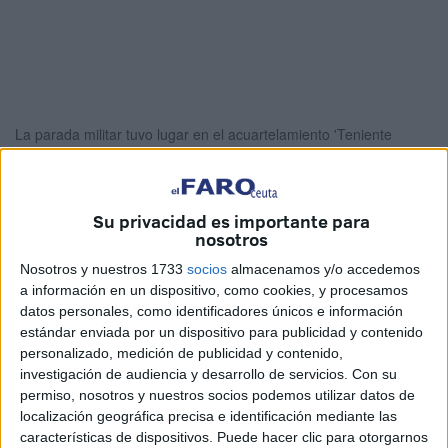
La parada militar tuvo lugar en el acuartelamiento 'Teniente
Fuentes Pila'
Foto y Vídeo: Úrsula Alcázar
Su privacidad es importante para
nosotros
Nosotros y nuestros 1733
socios
almacenamos y/o accedemos
El acto tuvo lugar en un hangar debido a
a información en un dispositivo, como cookies, y procesamos
las inclemencias meteorológicas que
datos personales, como identificadores únicos e información
impidieron su celebración en el Patio de
estándar enviada por un dispositivo para publicidad y contenido
personalizado, medición de publicidad y contenido,
Armas del núcleo ‘Tenientes Fuentes Pila’
investigación de audiencia y desarrollo de servicios.
Con su
permiso, nosotros y nuestros socios podemos utilizar datos de
Las condiciones meteorológicas no impidieron la
localización geográfica precisa e identificación mediante las
características de dispositivos. Puede hacer clic para otorgarnos
celebración de la festividad de Santa Bárbara, patrona del