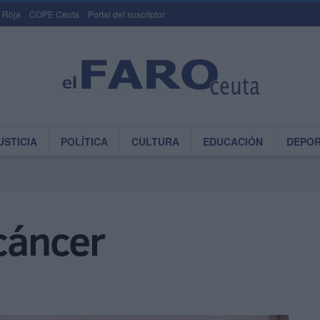
 Roja
COPE Ceuta
Portal del suscriptor
USTICIA
POLÍTICA
CULTURA
EDUCACIÓN
DEPO
 cáncer