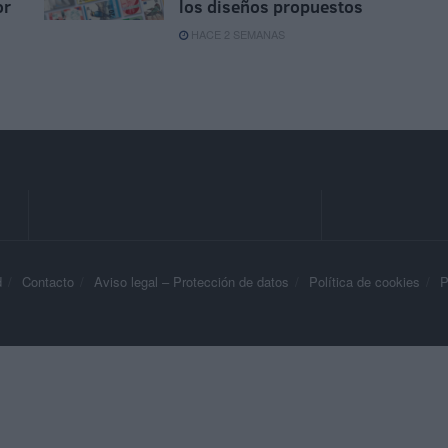
or
los diseños propuestos
HACE 2 SEMANAS
d
Contacto
Aviso legal – Protección de datos
Política de cookies
P