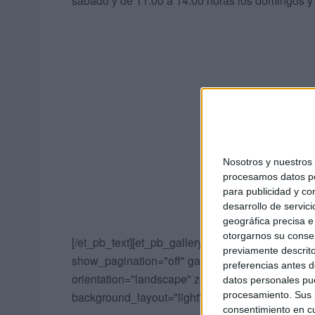
sábado y de 11.00 a 14.00 horas los domingos y 
Nosotros y nuestro
procesamos datos per
para publicidad y co
desarrollo de servici
geográfica precisa e 
otorgarnos su conse
[/et_pb_text][et_pb_gallery _builder_version="3
previamente descrito
show_pagination="off" gallery_ids="211264,211
preferencias antes d
orientation="landscape" zoom_icon_color="#006
datos personales pue
procesamiento. Sus p
background_layout="light" border_style="solid" a
consentimiento en cu