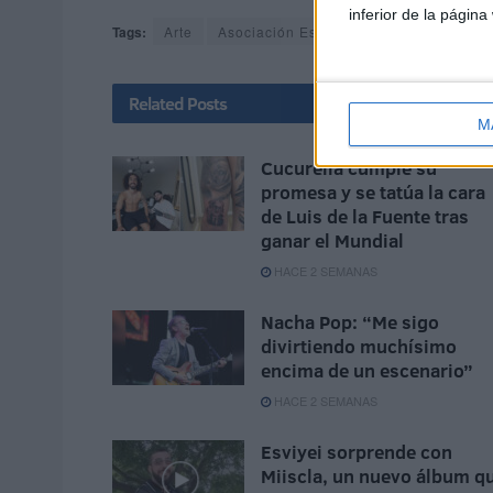
inferior de la página
Tags:
Arte
Asociación Española Contra el Cáncer
Related
Posts
M
Cucurella cumple su
promesa y se tatúa la cara
de Luis de la Fuente tras
ganar el Mundial
HACE 2 SEMANAS
Nacha Pop: “Me sigo
divirtiendo muchísimo
encima de un escenario”
HACE 2 SEMANAS
Esviyei sorprende con
Miiscla, un nuevo álbum q