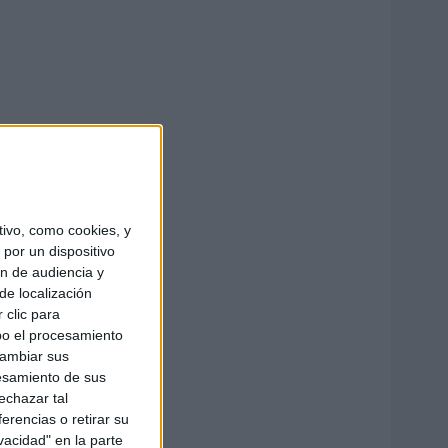
ivo, como cookies, y
por un dispositivo
ón de audiencia y
de localización
 clic para
bo el procesamiento
cambiar sus
esamiento de sus
echazar tal
erencias o retirar su
vacidad" en la parte