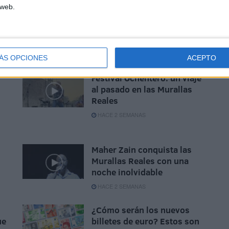
 web.
 de Ceuta
ÁS OPCIONES
ACEPTO
Festival Ochentero: un viaje
al pasado en las Murallas
Reales
HACE 2 SEMANAS
Maher Zain conquista las
Murallas Reales con una
noche inolvidable
HACE 2 SEMANAS
¿Cómo serán los nuevos
ue
billetes de euro? Estos son