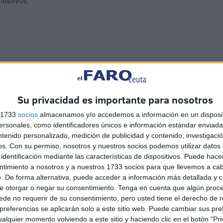
festivos.
Su privacidad es importante para nosotros
s 1733
socios
almacenamos y/o accedemos a información en un disposit
sonales, como identificadores únicos e información estándar enviada 
ntenido personalizado, medición de publicidad y contenido, investigaci
os.
Con su permiso, nosotros y nuestros socios podemos utilizar datos 
identificación mediante las características de dispositivos. Puede hacer
ntimiento a nosotros y a nuestros 1733 socios para que llevemos a ca
.0.64" posts_number="16" show_title_and_caption="off"
. De forma alternativa, puede acceder a información más detallada y 
267,211377,211388,211415" fullwidth="off"
e otorgar o negar su consentimiento.
Tenga en cuenta que algún proc
6ac" hover_overlay_color="rgba(255,255,255,0.9)"
de no requerir de su consentimiento, pero usted tiene el derecho de r
referencias se aplicarán solo a este sitio web. Puede cambiar sus pref
uto="off" /][/et_pb_column][/et_pb_row][/et_pb_section]
alquier momento volviendo a este sitio y haciendo clic en el botón "Pri