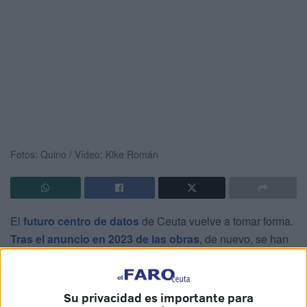
Fotos: Quino / Vídeo: Kike Román
El
futuro centro de datos
de Ceuta vuelve a tomar forma.
Tras el anuncio en 2023 de las obras
, de nuevo, se han
comenzado las mismas. Reunidos en el Muelle de la
Puntilla este martes, los distintos involucrados en el
proyecto han celebrado este paso.
Su privacidad es importante para