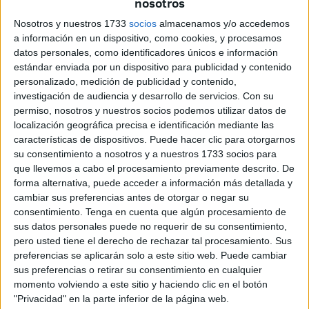
nosotros
La sede se constituye como la primera en ser gestionada
Nosotros y nuestros 1733
socios
almacenamos y/o accedemos
por la
empresa Templus
. “Es un hito muy especial. Hasta
a información en un dispositivo, como cookies, y procesamos
ahora toda nuestra estrategia se ha basado en adquirir
datos personales, como identificadores únicos e información
locales que
ya existían para invertir en remodelarlos
.
estándar enviada por un dispositivo para publicidad y contenido
personalizado, medición de publicidad y contenido,
Hasta la fecha nunca habíamos encontrado un sitio ideal
investigación de audiencia y desarrollo de servicios.
Con su
para empezar”, ha remarcado Félix de la Fuente, director
permiso, nosotros y nuestros socios podemos utilizar datos de
comercial del ente.
localización geográfica precisa e identificación mediante las
características de dispositivos. Puede hacer clic para otorgarnos
Se estrenan en hacer “a medida” una iniciativa concreta
su consentimiento a nosotros y a nuestros 1733 socios para
con una visión específica. Son dos razones las que han
que llevemos a cabo el procesamiento previamente descrito. De
forma alternativa, puede acceder a información más detallada y
llevado al negocio a apostar por la ciudad, según ha
cambiar sus preferencias antes de otorgar o negar su
comentado. La primera de ellas fue lo que le provocó
consentimiento.
Tenga en cuenta que algún procesamiento de
escuchar los discursos de Juan Vivas y de Karim Bulaix en
sus datos personales puede no requerir de su consentimiento,
2021.
pero usted tiene el derecho de rechazar tal procesamiento. Sus
preferencias se aplicarán solo a este sitio web. Puede cambiar
sus preferencias o retirar su consentimiento en cualquier
Un cambio “drástico”
momento volviendo a este sitio y haciendo clic en el botón
"Privacidad" en la parte inferior de la página web.