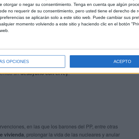
e otorgar o negar su consentimiento.
Tenga en cuenta que algún proc
de no requerir de su consentimiento, pero usted tiene el derecho de r
referencias se aplicarán solo a este sitio web. Puede cambiar sus pref
alquier momento volviendo a este sitio y haciendo clic en el botón "Pri
 web.
ÁS OPCIONES
ACEPTO
, Sánchez, junto a las vicepresidentas y ministros que le
tenido un
desayuno con el rey
.
venciones, en las que los barones del PP, entre otras
de vivienda
, prolongar la vida de las nucleares y anular