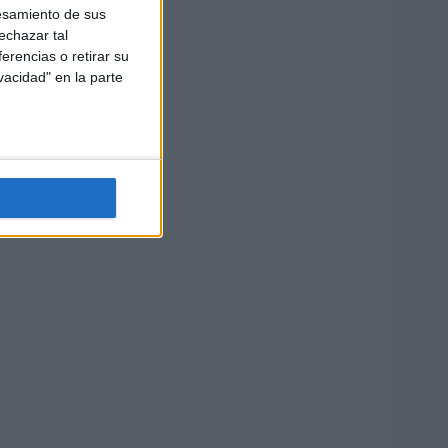
esamiento de sus
echazar tal
erencias o retirar su
vacidad" en la parte