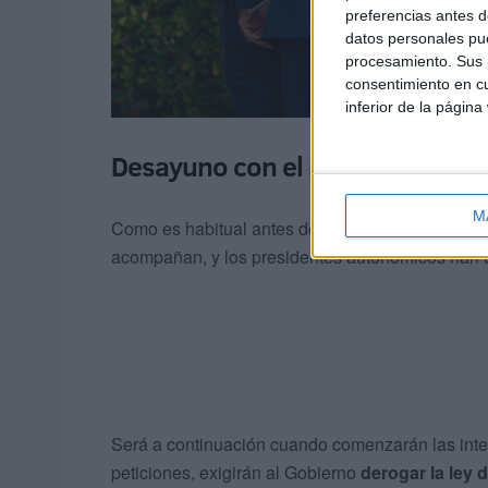
preferencias antes d
datos personales pue
procesamiento. Sus p
consentimiento en cu
inferior de la página
Desayuno con el Rey
M
Como es habitual antes del inicio de las sesiones
acompañan, y los presidentes autonómicos han 
Será a continuación cuando comenzarán las inter
peticiones, exigirán al Gobierno
derogar la ley 