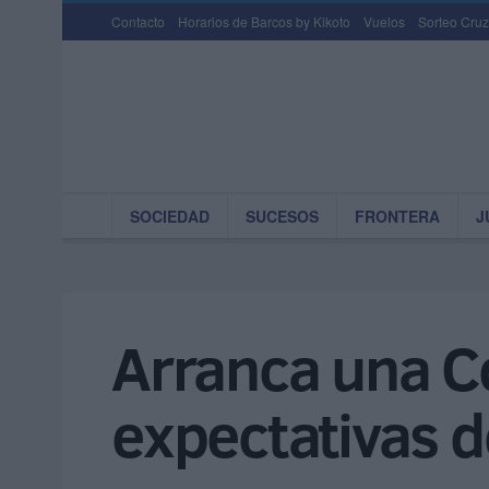
Contacto
Horarios de Barcos by Kikoto
Vuelos
Sorteo Cruz
SOCIEDAD
SUCESOS
FRONTERA
J
Arranca una Co
expectativas 