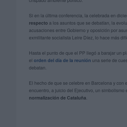
crispado ambiente político.
Si en la última conferencia, la celebrada en dic
respecto
a los asuntos que se debatían, la evol
acusaciones entre Gobierno y oposición por asun
exmilitante socialista Leire Díez, lo hace más difí
Hasta el punto de que el PP llegó a barajar un p
el
orden del día de la reunión
una serie de cues
debatan.
El hecho de que se celebre en Barcelona y con el 
encuentro, a juicio del Ejecutivo, un simbolismo
normalización de Cataluña
.