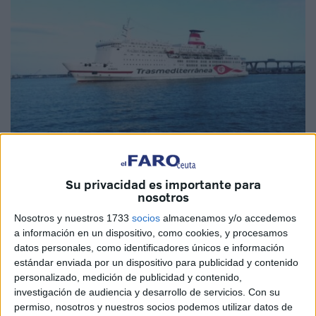
Imágenes cedidas
Su privacidad es importante para
nosotros
Nosotros y nuestros 1733
socios
almacenamos y/o accedemos
El
Grupo Armas Trasmediterránea
, que también opera
a información en un dispositivo, como cookies, y procesamos
en Ceuta, ha puesto en marcha un descuento del 20%
datos personales, como identificadores únicos e información
para viajar entre Almería y los
puertos
de Argelia con los
estándar enviada por un dispositivo para publicidad y contenido
que opera, ubicados en Orán y Ghazaouet. La acción
personalizado, medición de publicidad y contenido,
investigación de audiencia y desarrollo de servicios.
Con su
promocional se enmarca en el compromiso de la
naviera
permiso, nosotros y nuestros socios podemos utilizar datos de
relacionado con reforzar la conectividad entre España y