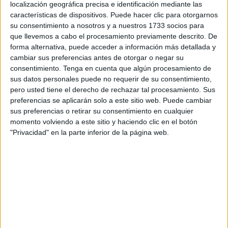
localización geográfica precisa e identificación mediante las
Argelia, ofreciendo a residentes y visitantes una alternativa
características de dispositivos. Puede hacer clic para otorgarnos
accesible para desplazarse a su destino.
su consentimiento a nosotros y a nuestros 1733 socios para
que llevemos a cabo el procesamiento previamente descrito. De
El descuento es aplicable a todas las acomodaciones y
forma alternativa, puede acceder a información más detallada y
cambiar sus preferencias antes de otorgar o negar su
para billetes con o sin
vehículo
, siempre que se utilice el
consentimiento.
Tenga en cuenta que algún procesamiento de
código promocional ARGMARHABA en el momento de
sus datos personales puede no requerir de su consentimiento,
efectuar la compra. La oferta es válida para billetes de ida
pero usted tiene el derecho de rechazar tal procesamiento. Sus
y vuelta adquiridos entre el 26 de febrero y el 16 de marzo,
preferencias se aplicarán solo a este sitio web. Puede cambiar
sus preferencias o retirar su consentimiento en cualquier
con fechas de embarque comprendidas entre el 26 de
momento volviendo a este sitio y haciendo clic en el botón
febrero y el 15 de octubre de 2025.
"Privacidad" en la parte inferior de la página web.
Las personas interesadas en disfrutar de la promoción
podrán hacerlo a través de la página web de la compañía:
https://armastrasmediterranea.com/ , agencias de viaje y
oficinas autorizadas, siempre teniendo en cuenta la
disponibilidad de plazas. La promoción es compatible,
además, con el programa de fidelización de
Armas
Trasmediterránea
, SeaClub, a través del que sus