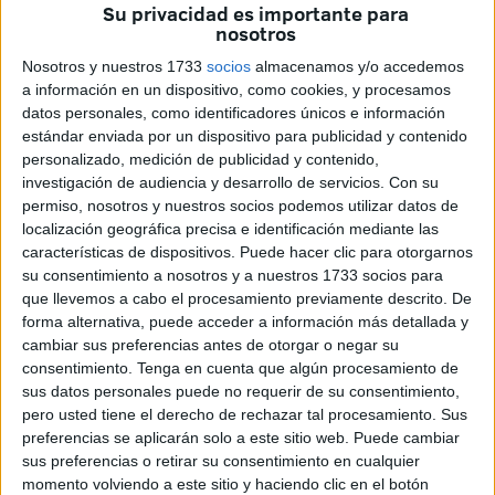
que se esperaba.
Su privacidad es importante para
nosotros
Así, en una rueda de prensa oficial, el presidente del
Nosotros y nuestros 1733
socios
almacenamos y/o accedemos
Ejecutivo local, Juan Vivas, ha advertido que se van a
a información en un dispositivo, como cookies, y procesamos
incrementar los esfuerzos en las tareas de vigilancia,
datos personales, como identificadores únicos e información
control y sanción, recalcando que por la comisión de una
estándar enviada por un dispositivo para publicidad y contenido
personalizado, medición de publicidad y contenido,
infracción leve la
multa
que se puede imponer es de
investigación de audiencia y desarrollo de servicios.
Con su
hasta 3.000 euros.
permiso, nosotros y nuestros socios podemos utilizar datos de
localización geográfica precisa e identificación mediante las
Se va a llevar a cabo también una campaña de
características de dispositivos. Puede hacer clic para otorgarnos
concienciación que tendrá por objeto poner en evidencia
su consentimiento a nosotros y a nuestros 1733 socios para
la realidad de la situación con la crudeza que se requiere.
que llevemos a cabo el procesamiento previamente descrito. De
forma alternativa, puede acceder a información más detallada y
“Vamos a poner el acento en los elementos dramáticos de
cambiar sus preferencias antes de otorgar o negar su
la pandemia”, ha señalado Vivas, quien ha insistido en
consentimiento.
Tenga en cuenta que algún procesamiento de
apelar a la responsabilidad cívica y personal, porque “es
sus datos personales puede no requerir de su consentimiento,
algo determinante para vencer al virus”. Se va a seguir
pero usted tiene el derecho de rechazar tal procesamiento. Sus
preferencias se aplicarán solo a este sitio web. Puede cambiar
contando con la colaboración de entidades tipo FPAV o
sus preferencias o retirar su consentimiento en cualquier
religiosas para que se tenga cuidado y se cumpla con lo
momento volviendo a este sitio y haciendo clic en el botón