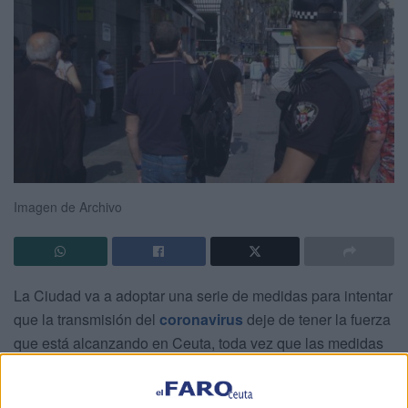
Imagen de Archivo
La Ciudad va a adoptar una serie de medidas para intentar
que la transmisión del
coronavirus
deje de tener la fuerza
que está alcanzando en Ceuta, toda vez que las medidas
recogidas en el decreto actual, a pesar de ser
científicamente adecuadas, no están teniendo el resultado