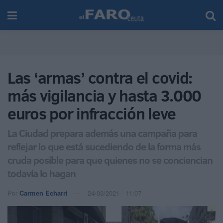
Las ‘armas’ contra el covid:
más vigilancia y hasta 3.000
euros por infracción leve
La Ciudad prepara además una campaña para
reflejar lo que está sucediendo de la forma más
cruda posible para que quienes no se conciencian
todavía lo hagan
Por
Carmen Echarri
24/03/2021 - 11:07