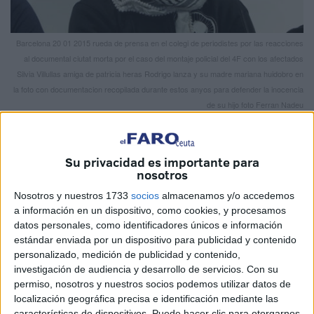
Barcelona 20 01 2015 rueda de prensa en el colegi de periodistes por las reacciones
al documental ciutat morta por el caso del montaje policial del 4F con los afectados
Silvia Villullas amiga de patricia heras Rodrigo lanza y su madre mariana huidobro en
la foto con documentacion recopilada durante estos anyos para defender la inocencia
de su hijo foto Ferran Nadeu
Su privacidad es importante para
nosotros
Escribía el místico y poeta San Juan de la Cruz que “el que
Nosotros y nuestros 1733
socios
almacenamos y/o accedemos
se tiene a sí mismo como director espiritual, tiene a un
a información en un dispositivo, como cookies, y procesamos
tonto como discípulo”. Algo parecido le pasa a la izquierda
datos personales, como identificadores únicos e información
española, al no tener más referente moral que sí misma, de
estándar enviada por un dispositivo para publicidad y contenido
tanto mirarse el ombligo ha perdido toda cordura y
personalizado, medición de publicidad y contenido,
investigación de audiencia y desarrollo de servicios.
Con su
capacidad de resolución o mejora.
permiso, nosotros y nuestros socios podemos utilizar datos de
localización geográfica precisa e identificación mediante las
La izquierda española alimenta todos sus discursos con la
características de dispositivos. Puede hacer clic para otorgarnos