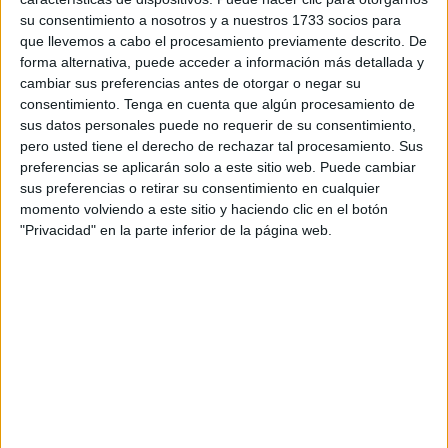
violencia, desde la pira purificadora y funeraria de las
su consentimiento a nosotros y a nuestros 1733 socios para
propuestas de quien piense diferente, a una actitud verbal
que llevemos a cabo el procesamiento previamente descrito. De
que irremediablemente empuja a los más imbéciles a la
forma alternativa, puede acceder a información más detallada y
cambiar sus preferencias antes de otorgar o negar su
violencia física.
consentimiento.
Tenga en cuenta que algún procesamiento de
sus datos personales puede no requerir de su consentimiento,
Pasear por la hemeroteca de los discursos de Podemos y
pero usted tiene el derecho de rechazar tal procesamiento. Sus
sus franquicias comunistas puede dejarle el alma helada,
preferencias se aplicarán solo a este sitio web. Puede cambiar
desde la reivindicación “al derecho a portar armas”, “el
sus preferencias o retirar su consentimiento en cualquier
enemigo sólo entiende un lenguaje: el lenguaje de la
momento volviendo a este sitio y haciendo clic en el botón
"Privacidad" en la parte inferior de la página web.
fuerza”, a “irse de cacería a aplicar la justicia proletaria”, o
“se avecina una crisis terminal del capitalismo y tendremos
que estar preparados para tomar las armas“.
Sin olvidar acciones directas de sus líderes, por ejemplo,
el diputado en la Junta del Principado de Asturias, Enrique
López, juzgado por agredir a unos policías en Gijón. O el
diputado nacional por Canarias, Alberto Rodríguez,
juzgado por desórdenes públicos y agredir a varios