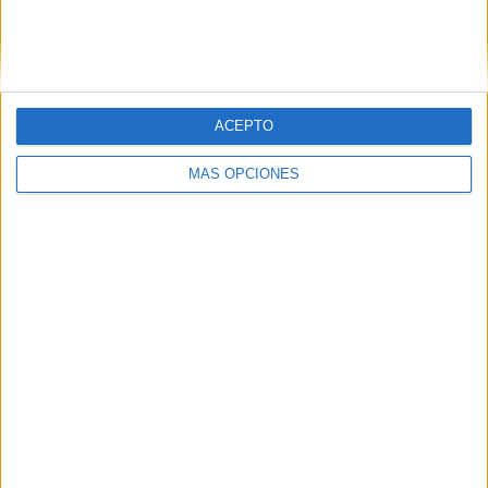
gasolina.
ACEPTO
Related
Posts
MÁS OPCIONES
Álex Camacho, un avión que aterrizó en
Ceuta y ya despega por la banda
HACE 15 MINUTOS
¿Hasta cuándo vamos a fingir que esto
es normal?
HACE 26 MINUTOS
Las playas de Ceuta refuerzan la limpieza
ante la acumulación de residuos por los
asentamientos
HACE 55 MINUTOS