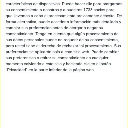
El Ejército argelino frustró en la última semana varios
características de dispositivos. Puede hacer clic para otorgarnos
su consentimiento a nosotros y a nuestros 1733 socios para
intentos para introducir 741 kilos de cannabis en polvo (kif
que llevemos a cabo el procesamiento previamente descrito. De
tratado) a través de la frontera occidental argelino-
forma alternativa, puede acceder a información más detallada y
marroquí, y arrestó a 81 narcotraficantes, anunció este
cambiar sus preferencias antes de otorgar o negar su
miércoles el Ministerio de Defensa.
consentimiento.
Tenga en cuenta que algún procesamiento de
sus datos personales puede no requerir de su consentimiento,
La fuente explicó en su página web que durante el período
pero usted tiene el derecho de rechazar tal procesamiento. Sus
del 15 al 21 de este mes y en la lucha contra el crimen
preferencias se aplicarán solo a este sitio web. Puede cambiar
sus preferencias o retirar su consentimiento en cualquier
organizado, unidades del Ejército detuvieron los
momento volviendo a este sitio y haciendo clic en el botón
narcotraficantes en varias operaciones realizadas a través
"Privacidad" en la parte inferior de la página web.
de distintas regiones militares y se incautaron asimismo de
299.072 comprimidos de fármacos psicotrópicos.
Por otra parte, en la lucha contra el terrorismo y la
seguridad de fronteras y durante operaciones separadas
en el territorio nacional los efectivos del Ejército argelino
arrestaron en el mismo periodo a ocho individuos que
supuestamente prestaban apoyo a grupos terroristas, así