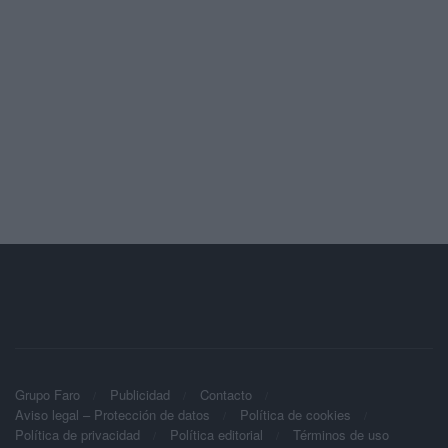
Grupo Faro
Publicidad
Contacto
Aviso legal – Protección de datos
Política de cookies
Política de privacidad
Política editorial
Términos de uso