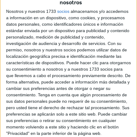
nosotros
incautando una tonelada y 829 kilogramos de hachís,
sobre la base de informaciones detalladas proporcionadas
Nosotros y nuestros 1733
socios
almacenamos y/o accedemos
por los servicios de la Dirección General de Vigilancia del
a información en un dispositivo, como cookies, y procesamos
datos personales, como identificadores únicos e información
Territorio (DGST).
estándar enviada por un dispositivo para publicidad y contenido
personalizado, medición de publicidad y contenido,
La Dirección General de Seguridad Nacional (DGSN)
investigación de audiencia y desarrollo de servicios.
Con su
indicó en un comunicado que las operaciones llevadas a
permiso, nosotros y nuestros socios podemos utilizar datos de
cabo en este caso condujeron a la detención de siete
localización geográfica precisa e identificación mediante las
personas de entre 35 y 49 años por su presunta
características de dispositivos. Puede hacer clic para otorgarnos
su consentimiento a nosotros y a nuestros 1733 socios para
implicación en una red criminal dedicada al tráfico
que llevemos a cabo el procesamiento previamente descrito. De
internacional de droga.
forma alternativa, puede acceder a información más detallada y
cambiar sus preferencias antes de otorgar o negar su
consentimiento.
Tenga en cuenta que algún procesamiento de
sus datos personales puede no requerir de su consentimiento,
pero usted tiene el derecho de rechazar tal procesamiento. Sus
preferencias se aplicarán solo a este sitio web. Puede cambiar
sus preferencias o retirar su consentimiento en cualquier
Los registros efectuados en los alrededores de la ciudad
momento volviendo a este sitio y haciendo clic en el botón
de Tarfaya, situada a 70 kilómetros de El Aaiún,
"Privacidad" en la parte inferior de la página web.