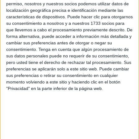
permiso, nosotros y nuestros socios podemos utilizar datos de
autónomas
porque sirve al Gobierno de España para
localización geográfica precisa e identificación mediante las
hacer un reparto que “conculca la igualdad y la
características de dispositivos. Puede hacer clic para otorgarnos
solidaridad”.
su consentimiento a nosotros y a nuestros 1733 socios para
que llevemos a cabo el procesamiento previamente descrito. De
Así lo ha asegurado la vicepresidenta del Gobierno, Mar
forma alternativa, puede acceder a información más detallada y
cambiar sus preferencias antes de otorgar o negar su
Vaquero, en la rueda de prensa posterior al Consejo de
consentimiento.
Tenga en cuenta que algún procesamiento de
Gobierno donde se ha aprobado la
interposición del
sus datos personales puede no requerir de su consentimiento,
recurso
.
pero usted tiene el derecho de rechazar tal procesamiento. Sus
preferencias se aplicarán solo a este sitio web. Puede cambiar
El ejecutivo autonómico entiende que este reparto de
sus preferencias o retirar su consentimiento en cualquier
menores se hace
“de forma forzosa, impuesta”
, sin tener
momento volviendo a este sitio y haciendo clic en el botón
"Privacidad" en la parte inferior de la página web.
en cuenta la capacidad real de las comunidades.
441 plazas de acogida
El real decreto establece en 441 las plazas de acogida de
cada comunidad, es decir, el número de plazas que
debería tener para cumplir el ratio fijado, que este año se