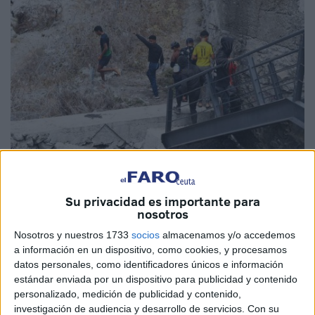
Imagen de archivo
Su privacidad es importante para
nosotros
Nosotros y nuestros 1733
socios
almacenamos y/o accedemos
El Gobierno de Aragón ha aprobado
interponer un
a información en un dispositivo, como cookies, y procesamos
recurso contencioso-administrativo
contra el real
datos personales, como identificadores únicos e información
decreto del pasado 26 de agosto que establece la
estándar enviada por un dispositivo para publicidad y contenido
capacidad del
sistema de protección para menores
personalizado, medición de publicidad y contenido,
investigación de audiencia y desarrollo de servicios.
Con su
extranjeros
de Ceuta y Canarias en las comunidades