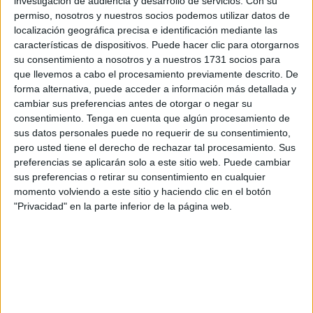
investigación de audiencia y desarrollo de servicios.
Con su
permiso, nosotros y nuestros socios podemos utilizar datos de
Sergio Redondo ha hecho hincapié en que es necesario
localización geográfica precisa e identificación mediante las
“
reducir trabas burocráticas
sobre todo en aquellos
características de dispositivos. Puede hacer clic para otorgarnos
su consentimiento a nosotros y a nuestros 1731 socios para
relacionados con el inicio de la actividad” y que
que llevemos a cabo el procesamiento previamente descrito. De
actualmente el sector “
adolece de constantes demoras
forma alternativa, puede acceder a información más detallada y
por encima del periodo establecido para la apertura”.
cambiar sus preferencias antes de otorgar o negar su
consentimiento.
Tenga en cuenta que algún procesamiento de
Ha remarcado que ello provoca “el retraso del comienzo
sus datos personales puede no requerir de su consentimiento,
de la actividad empresarial” y que se produce
“una
pero usted tiene el derecho de rechazar tal procesamiento. Sus
preferencias se aplicarán solo a este sitio web. Puede cambiar
inseguridad jurídica”
que tiene consecuencias. “Instamos
sus preferencias o retirar su consentimiento en cualquier
al Gobierno a implementar acciones para otorgar este tipo
momento volviendo a este sitio y haciendo clic en el botón
de licencias y adecuar su desarrollo en los plazos
"Privacidad" en la parte inferior de la página web.
estipulados”.
“Votamos que sí”
Rafael Peñalver, consejero Urbanismo y Transportes, ha
manifestado que “hay que conseguir que la Administración