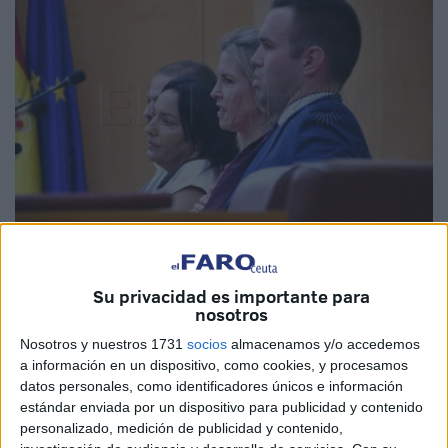
Foto: Quino
Su privacidad es importante para
nosotros
Nosotros y nuestros 1731
socios
almacenamos y/o accedemos
Ceuta se compromete a agilizar
el ritmo de concesión de
a información en un dispositivo, como cookies, y procesamos
datos personales, como identificadores únicos e información
licencias de aperturas
. La propuesta, que procede de
estándar enviada por un dispositivo para publicidad y contenido
Vox, ha tenido una buena acogida en la sesión plenaria y
personalizado, medición de publicidad y contenido,
ha salido adelante con voto favorable.