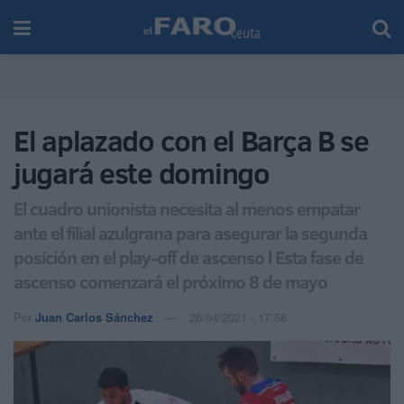
El aplazado con el Barça B se
jugará este domingo
El cuadro unionista necesita al menos empatar
ante el filial azulgrana para asegurar la segunda
posición en el play-off de ascenso l Esta fase de
ascenso comenzará el próximo 8 de mayo
Por
Juan Carlos Sánchez
26/04/2021 - 17:58