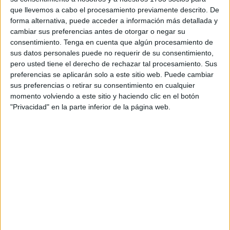
que llevemos a cabo el procesamiento previamente descrito. De
Todo debería haber quedado solucionado tras esta
forma alternativa, puede acceder a información más detallada y
jornada pero de forma incomprensible todavía quedan dos
cambiar sus preferencias antes de otorgar o negar su
partidos aplazados por disputarse, ambos con el filial del
consentimiento.
Tenga en cuenta que algún procesamiento de
sus datos personales puede no requerir de su consentimiento,
FC Barcelona como protagonista.
pero usted tiene el derecho de rechazar tal procesamiento. Sus
preferencias se aplicarán solo a este sitio web. Puede cambiar
En uno de ellos no habrá nada en juego y ha sido
sus preferencias o retirar su consentimiento en cualquier
programado para el lunes 3 de mayo en el pabellón
momento volviendo a este sitio y haciendo clic en el botón
‘Primero de Mayo’ frente al FS Talavera pero en el otro
"Privacidad" en la parte inferior de la página web.
aplazado sí que hay mucho en juego y con la
Unión
África Ceutí
como parte interesada.
El cuadro unionista ha finalizado, sin la disputa de este
encuentro, en la segunda posición del grupo C con 38
puntos y un coeficiente de 1.81 mientras que el
Manzanares Quesos El Hidalgo con 42 puntos y un
coeficiente de 1.75 es tercero.
Este coeficiente obliga a que el cuadro unionista tenga