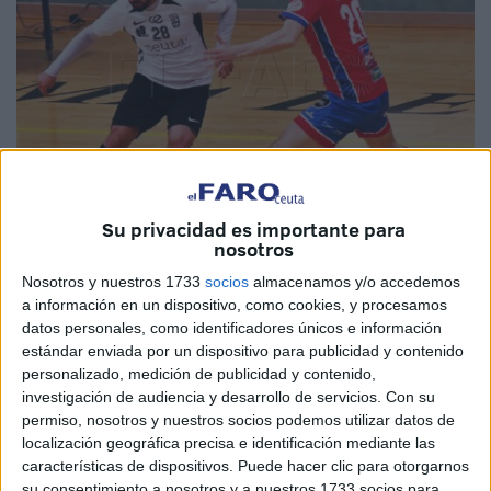
Su privacidad es importante para
nosotros
Imagen de Archivo
Nosotros y nuestros 1733
socios
almacenamos y/o accedemos
a información en un dispositivo, como cookies, y procesamos
datos personales, como identificadores únicos e información
estándar enviada por un dispositivo para publicidad y contenido
La
última jornada
dentro del grupo C de la Segunda
personalizado, medición de publicidad y contenido,
División solo ha aclarado que el Atlético Mengíbar FS no
investigación de audiencia y desarrollo de servicios.
Con su
entrará en el play-off de ascenso a Primera División y que
permiso, nosotros y nuestros socios podemos utilizar datos de
localización geográfica precisa e identificación mediante las
el CD El Ejido Futsal será cuarto con lo que se enfrentará
características de dispositivos. Puede hacer clic para otorgarnos
en el play-off ante el campeón, el Noia Portus Apostoli.
su consentimiento a nosotros y a nuestros 1733 socios para