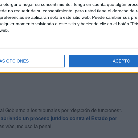
e otorgar o negar su consentimiento.
Tenga en cuenta que algún proc
de no requerir de su consentimiento, pero usted tiene el derecho de r
referencias se aplicarán solo a este sitio web. Puede cambiar sus pref
erno ante los tribunales
alquier momento volviendo a este sitio y haciendo clic en el botón "Pri
 web.
ico contra el Gobierno por "su pasividad" ante las
ipiélago, alegando que "la paciencia del pueblo
ía que acabar" en algún momento.
ÁS OPCIONES
ACEPTO
l Gobierno a los tribunales por “dejación de funciones”.
,
abriendo un proceso jurídico contra el Estado por
s vías, incluso la penal.