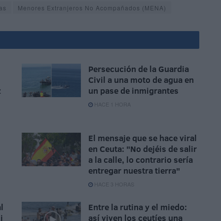
as
Menores Extranjeros No Acompañados (MENA)
Persecución de la Guardia
Civil a una moto de agua en
z
un pase de inmigrantes
HACE 1 HORA
El mensaje que se hace viral
en Ceuta: "No dejéis de salir
a la calle, lo contrario sería
entregar nuestra tierra"
HACE 3 HORAS
l
Entre la rutina y el miedo:
i
así viven los ceutíes una