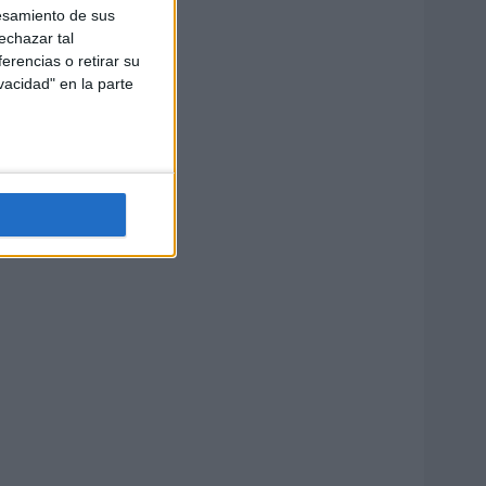
esamiento de sus
echazar tal
erencias o retirar su
vacidad" en la parte