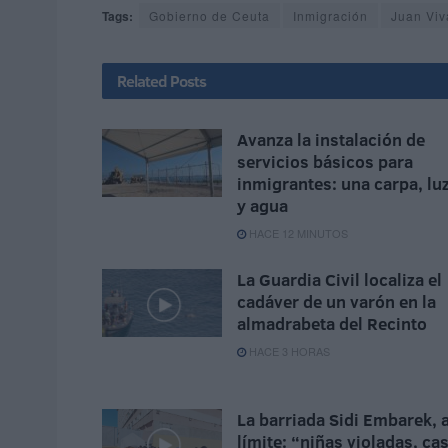
Tags:
Gobierno de Ceuta
Inmigración
Juan Viv
Related
Posts
Avanza la instalación de
servicios básicos para
inmigrantes: una carpa, lu
y agua
HACE 12 MINUTOS
La Guardia Civil localiza el
cadáver de un varón en la
almadrabeta del Recinto
HACE 3 HORAS
La barriada Sidi Embarek, a
límite: “niñas violadas, cas