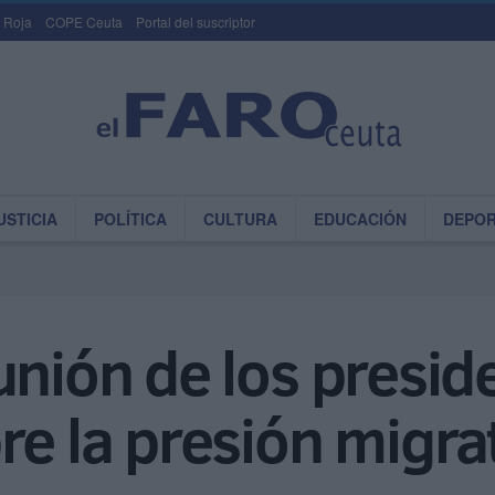
 Roja
COPE Ceuta
Portal del suscriptor
USTICIA
POLÍTICA
CULTURA
EDUCACIÓN
DEPO
unión de los presid
re la presión migra