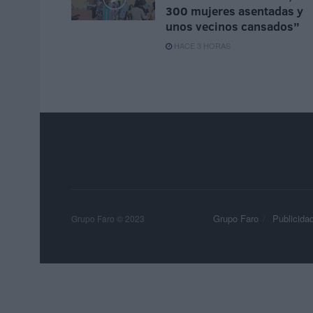
300 mujeres asentadas y
unos vecinos cansados”
HACE 3 HORAS
Grupo Faro
Publicida
Grupo Faro © 2023