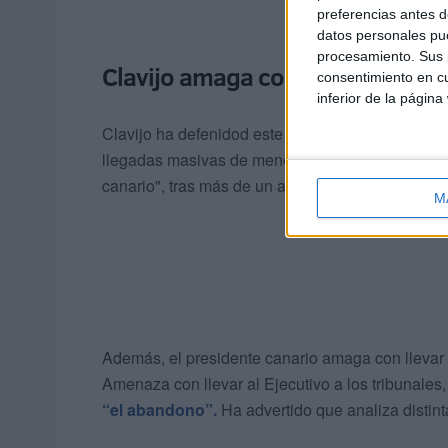
preferencias antes d
datos personales pue
procesamiento. Sus p
Clavijo amaga con llevar al Gobi
consentimiento en cu
inferior de la página
Clavijo ha defenidod este martes el proceso juríd
llegadas masivas de menores extranjeros al arch
canario", tras más de un año de espera, "se ten
M
Además, el presidente canario amaga con llevar a
Amenaza con llevar al Ejecutivo a los tribunales
“el abandono”.
Ha advertido que analiza distinta