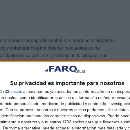
r la reunión monográfica sobre la emergencia migratoria
cto y colaborando para obtener respuestas a una
o Clavijo en su perfil en la red social 'X'. Un post que
sión del Gobierno de Canarias de dejar la
acogida
en
Su privacidad es importante para nosotros
ue tiene red de centros de la comunidad autónoma al
s 1733
socios
almacenamos y/o accedemos a información en un disposit
no" en su partido (CC) sobre la conveniencia de
sonales, como identificadores únicos e información estándar enviada 
tral.
ntenido personalizado, medición de publicidad y contenido, investigaci
os.
Con su permiso, nosotros y nuestros socios podemos utilizar datos 
identificación mediante las características de dispositivos. Puede hacer
ntimiento a nosotros y a nuestros 1733 socios para que llevemos a ca
. De forma alternativa, puede acceder a información más detallada y 