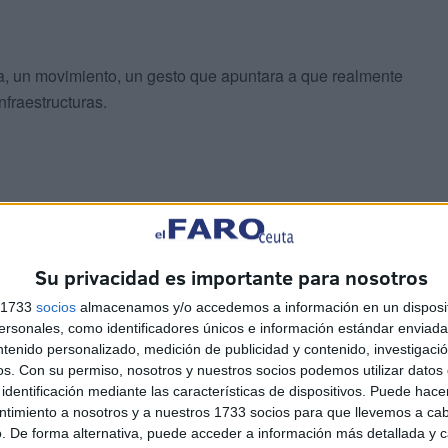
, un movimiento, un gesto que apuntara a que realmente
fraestructuras.
omesas y anuncios, no se entiende que Interior sea
Su privacidad es importante para nosotros
d y lo que las mismas permitirán hacer. Ni lo hizo cuando
girada a Melilla por la secretaria de Estado de Seguridad,
s 1733
socios
almacenamos y/o accedemos a información en un disposit
sonales, como identificadores únicos e información estándar enviada 
ntenido personalizado, medición de publicidad y contenido, investigaci
os.
Con su permiso, nosotros y nuestros socios podemos utilizar datos 
eradas como para que en dos líneas se indique que la
identificación mediante las características de dispositivos. Puede hacer
ntimiento a nosotros y a nuestros 1733 socios para que llevemos a ca
. De forma alternativa, puede acceder a información más detallada y 