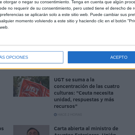
e otorgar o negar su consentimiento.
Tenga en cuenta que algún proc
de no requerir de su consentimiento, pero usted tiene el derecho de r
referencias se aplicarán solo a este sitio web. Puede cambiar sus pref
alquier momento volviendo a este sitio y haciendo clic en el botón "Pri
 web.
 actuación marcada por incumplimientos y críticas.
ÁS OPCIONES
ACEPTO
UGT se suma a la
concentración de las cuatro
culturas: "Ceuta necesita
unidad, respuestas y más
recursos"
HACE 2 HORAS
os
Carta abierta al ministro de
Asuntos Exteriores, Unión