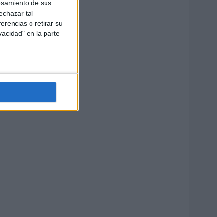
esamiento de sus
echazar tal
erencias o retirar su
vacidad" en la parte