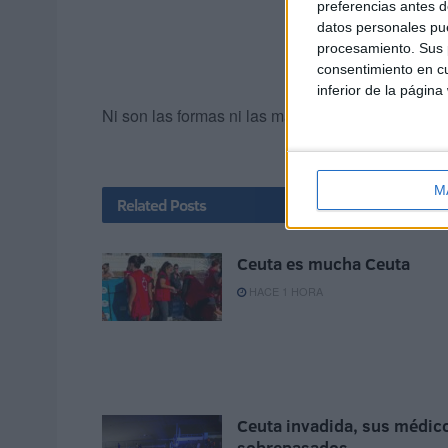
preferencias antes d
datos personales pue
procesamiento. Sus p
consentimiento en cu
inferior de la página
Ni son las formas ni las maneras de ejecutar una
M
Related
Posts
Ceuta es mucha Ceuta
HACE 1 HORA
Ceuta invadida, sus médic
sobrepasados