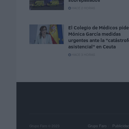
HACE 2 HORAS
El Colegio de Médicos pide
Mónica García medidas
urgentes ante la "catástrof
asistencial" en Ceuta
HACE 3 HORAS
Grupo Faro
Publicida
Grupo Faro © 2023