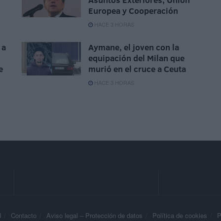
Europea y Cooperación
HACE 3 HORAS
 a
Aymane, el joven con la
equipación del Milan que
e
murió en el cruce a Ceuta
HACE 3 HORAS
d
Contacto
Aviso legal – Protección de datos
Política de cookies
P