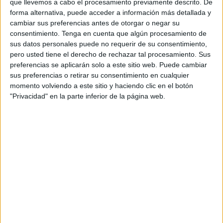
que llevemos a cabo el procesamiento previamente descrito. De
Español y todas las zonas próximas a las misma.
forma alternativa, puede acceder a información más detallada y
cambiar sus preferencias antes de otorgar o negar su
Los trabajos que se van a desarrollar se harán durante la
consentimiento.
Tenga en cuenta que algún procesamiento de
sus datos personales puede no requerir de su consentimiento,
noche, de tal forma que se intentará afectar lo menos
pero usted tiene el derecho de rechazar tal procesamiento. Sus
posible. Concretamente, se ha detallado como horario del
preferencias se aplicarán solo a este sitio web. Puede cambiar
corte programado desde las 22:15 horas de este jueves a
sus preferencias o retirar su consentimiento en cualquier
las 07:00 horas de este viernes, 16 de diciembre, por lo
momento volviendo a este sitio y haciendo clic en el botón
"Privacidad" en la parte inferior de la página web.
que será prácticamente durante toda la madrugada del
jueves al viernes.
En esta ocasión serán solamente dos las zonas afectadas.
Respecto a las calles y tramos afectados se indica que el
mencionado sector comprende toda la avenida Teniente
General Muslera, la avenida Ejército Español, así como
todas las zonas intermedias.
"Corte está destinado a
la realización de unos trabajos
de mantenimiento y mejora en nuestra red de distribución”,