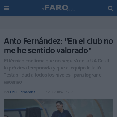
Anto Fernández: "En el club no
me he sentido valorado"
El técnico confirma que no seguirá en la UA Ceutí
la próxima temporada y que al equipo le faltó
"estabilidad a todos los niveles" para lograr el
ascenso
Por
Raúl Fernández
12/06/2024 - 17:22