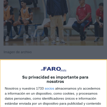
Imagen de archivo
Antonio Fernández, el que ha sido técnico de la
UA Ceutí
Su privacidad es importante para
nosotros
esta temporada y que confirma a este medio que no
"seguirá" al frente del conjunto unionista de Ceuta, habló
Nosotros y nuestros 1733
socios
almacenamos y/o accedemos
sobre toda la campaña y el
no poder ascender de
a información en un dispositivo, como cookies, y procesamos
datos personales, como identificadores únicos e información
categoría.
estándar enviada por un dispositivo para publicidad y contenido