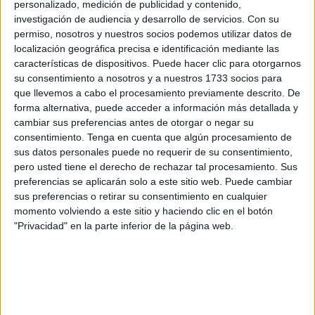
personalizado, medición de publicidad y contenido,
El técnico lo primero que quiso dejar claro es que no
investigación de audiencia y desarrollo de servicios.
Con su
continuará en este proyecto, aunque el club, de momento,
permiso, nosotros y nuestros socios podemos utilizar datos de
no lo ha hecho oficial en ningún medio.
localización geográfica precisa e identificación mediante las
características de dispositivos. Puede hacer clic para otorgarnos
La temporada para
Anto Fernández
"ha sido satisfactoria.
su consentimiento a nosotros y a nuestros 1733 socios para
Un inicio complicado, muchos
jugadores nuevos
,
que llevemos a cabo el procesamiento previamente descrito. De
forma alternativa, puede acceder a información más detallada y
entrenador nuevo… y teníamos un objetivo difícil que
cambiar sus preferencias antes de otorgar o negar su
hacía mucho tiempo que no se conseguía. Poco a poco,
consentimiento.
Tenga en cuenta que algún procesamiento de
con nuestros diferentes momentos pues fuimos pasando
sus datos personales puede no requerir de su consentimiento,
de ser un grupo a un equipo. La vuelta del parón de
pero usted tiene el derecho de rechazar tal procesamiento. Sus
preferencias se aplicarán solo a este sitio web. Puede cambiar
navidades fue muy positiva y a raíz de ahí fuimos
sus preferencias o retirar su consentimiento en cualquier
evolucionando".
momento volviendo a este sitio y haciendo clic en el botón
"Privacidad" en la parte inferior de la página web.