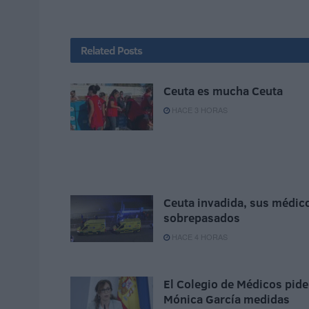
Related
Posts
Ceuta es mucha Ceuta
HACE 3 HORAS
Ceuta invadida, sus médic
sobrepasados
HACE 4 HORAS
El Colegio de Médicos pide
Mónica García medidas