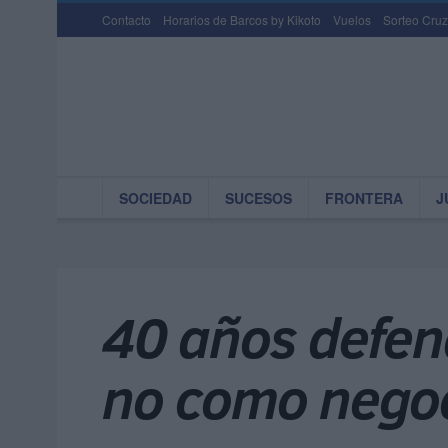
Contacto
Horarios de Barcos by Kikoto
Vuelos
Sorteo Cruz
SOCIEDAD
SUCESOS
FRONTERA
J
40 años defen
no como nego