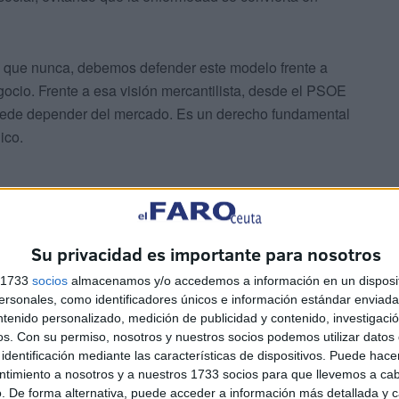
s que nunca, debemos defender este modelo frente a
ocio. Frente a esa visión mercantilista, desde el PSOE
puede depender del mercado. Es un derecho fundamental
ico.
Su privacidad es importante para nosotros
s 1733
socios
almacenamos y/o accedemos a información en un disposit
nables. Hemos ganado ocho años de esperanza de vida.
sonales, como identificadores únicos e información estándar enviada 
tes. Y, desde 2018, el Gobierno de Pedro Sánchez ha
ntenido personalizado, medición de publicidad y contenido, investigaci
mpliar derechos: la universalidad sanitaria, el refuerzo
os.
Con su permiso, nosotros y nuestros socios podemos utilizar datos 
identificación mediante las características de dispositivos. Puede hacer
gía médica, la ampliación de prestaciones como la salud
ntimiento a nosotros y a nuestros 1733 socios para que llevemos a ca
lso a la innovación en la lucha contra enfermedades como
. De forma alternativa, puede acceder a información más detallada y 