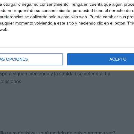
e otorgar o negar su consentimiento.
Tenga en cuenta que algún proc
de no requerir de su consentimiento, pero usted tiene el derecho de r
referencias se aplicarán solo a este sitio web. Puede cambiar sus pref
la modernización del sistema sanitario, con inversiones
alquier momento volviendo a este sitio y haciendo clic en el botón "Pri
apias avanzadas que ya están salvando vidas. Porque
 web.
o construido: es también adaptarlo a los retos del
nsabilidades. Mientras el Gobierno de España ha
ÁS OPCIONES
ACEPTO
n sanitaria, en algunas comunidades autónomas
espera siguen creciendo y la sanidad se deteriora. La
soluciones.
lla pero decisiva: ¿qué modelo de país queremos ser?