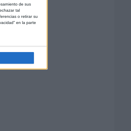
esamiento de sus
echazar tal
erencias o retirar su
vacidad" en la parte