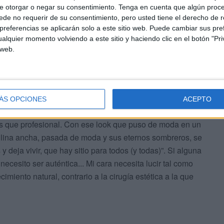
e otorgar o negar su consentimiento.
Tenga en cuenta que algún proc
de no requerir de su consentimiento, pero usted tiene el derecho de r
referencias se aplicarán solo a este sitio web. Puede cambiar sus pref
alquier momento volviendo a este sitio y haciendo clic en el botón "Pri
 web.
 papel destacado en la teleserie The Young Pope de Paolo
 el español Javier Cámara. Y también puso su voz a
 a Dory de Pixar.
ÁS OPCIONES
ACEPTO
ás que profesional. Con ese look que puso de moda en un
lina ancha, pasada de moda y sus eternos sombreros, se
y deja vivir, que hay sitio para todos (y todas)”. Si alguna
 necesito ser auténtica... Mi cara necesita lucir tal como
cimiento natural, contrario a la cirugía estética a la que