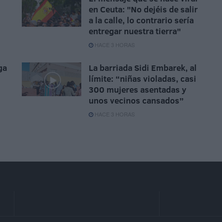
en Ceuta: "No dejéis de salir
a la calle, lo contrario sería
entregar nuestra tierra"
HACE 3 HORAS
ga
La barriada Sidi Embarek, al
límite: “niñas violadas, casi
300 mujeres asentadas y
unos vecinos cansados”
HACE 3 HORAS