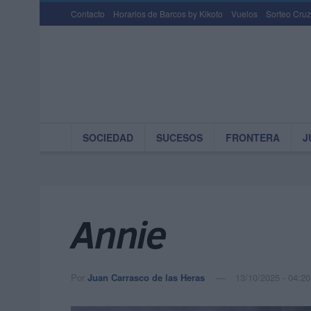
Contacto
Horarios de Barcos by Kikoto
Vuelos
Sorteo Cruz
SOCIEDAD
SUCESOS
FRONTERA
J
Annie
Por
Juan Carrasco de las Heras
13/10/2025 - 04:20