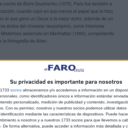
ma noche de Boris Grushenko (1975). Pero fue también a
oración, cuando cayó en sus manos el papel que la hizo
por el que ganó un Oscar a la mejor actriz, además de un
ros éxitos del cineasta neoyorquino, como Interiores
o Misterioso asesinato en Manhattan (1993), completando
la filmografía de Allen.
Su privacidad es importante para nosotros
 hecho de ser la musa de un genio, y participó en
s 1733
socios
almacenamos y/o accedemos a información en un disposit
sonales, como identificadores únicos e información estándar enviada 
secuela de 1995, con Steve Martin, El club de las
ntenido personalizado, medición de publicidad y contenido, investigaci
ette Midler, Cuando menos te lo esperas... (2003), junto
os.
Con su permiso, nosotros y nuestros socios podemos utilizar datos 
reportó su segundo Globo de Oro, o Morning Glory (2010),
identificación mediante las características de dispositivos. Puede hacer
ntimiento a nosotros y a nuestros 1733 socios para que llevemos a ca
. De forma alternativa, puede acceder a información más detallada y 