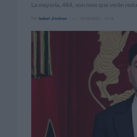
La mayoría, 464, son reos que verán red
Por
Isabel Jiménez
20/08/2023 - 14:19