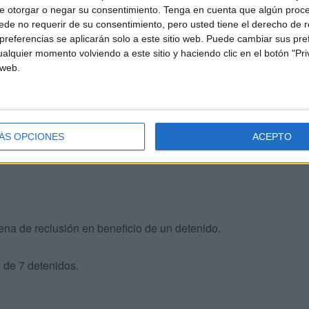
e otorgar o negar su consentimiento.
Tenga en cuenta que algún proc
ncedió además su indulto para aquellos reos condenados
de no requerir de su consentimiento, pero usted tiene el derecho de r
obtenido la aprobación Real tras expresar oficialmente su
referencias se aplicarán solo a este sitio web. Puede cambiar sus pref
ón y a las instituciones nacionales, revisar sus
alquier momento volviendo a este sitio y haciendo clic en el botón "Pri
 web.
o y el terrorismo. Son 16, distribuidos como sigue:
n beneficio de 8 detenidos.
ÁS OPCIONES
ACEPTO
 pena de reclusión en beneficio de un detenido.
 de 7 detenidos.