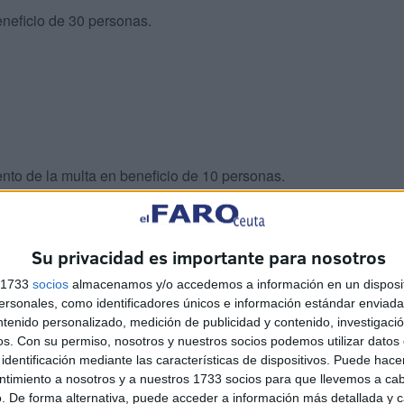
beneficio de 30 personas.
ento de la multa en beneficio de 10 personas.
 126 personas.
Su privacidad es importante para nosotros
s 1733
socios
almacenamos y/o accedemos a información en un disposit
sonales, como identificadores únicos e información estándar enviada 
ntenido personalizado, medición de publicidad y contenido, investigaci
os.
Con su permiso, nosotros y nuestros socios podemos utilizar datos 
identificación mediante las características de dispositivos. Puede hacer
beneficio de 7 personas.
ntimiento a nosotros y a nuestros 1733 socios para que llevemos a ca
. De forma alternativa, puede acceder a información más detallada y 