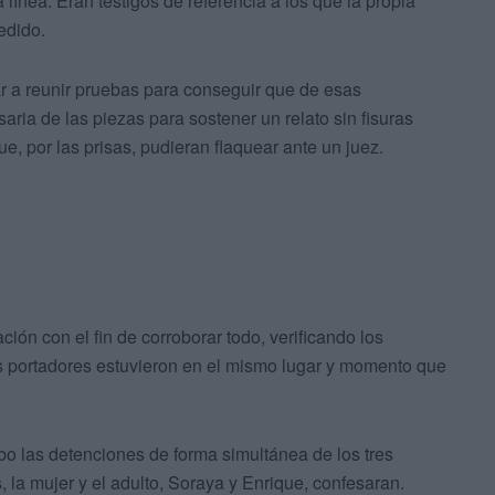
 línea. Eran testigos de referencia a los que la propia
edido.
ar a reunir pruebas para conseguir que de esas
esaria de las piezas para sostener un relato sin fisuras
e, por las prisas, pudieran flaquear ante un juez.
ión con el fin de corroborar todo, verificando los
us portadores estuvieron en el mismo lugar y momento que
abo las detenciones de forma simultánea de los tres
 la mujer y el adulto, Soraya y Enrique, confesaran.