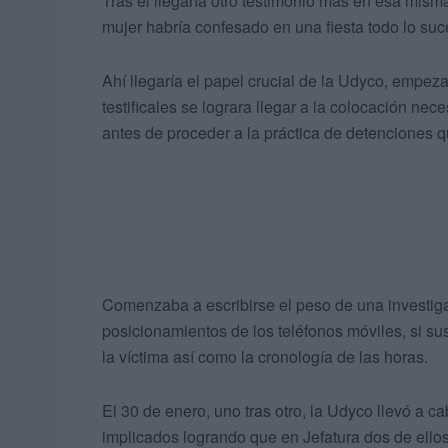
Tras él llegaría otro testimonio más en esa misma
mujer habría confesado en una fiesta todo lo suc
Ahí llegaría el papel crucial de la Udyco, empez
testificales se lograra llegar a la colocación nec
antes de proceder a la práctica de detenciones qu
Comenzaba a escribirse el peso de una investigac
posicionamientos de los teléfonos móviles, si s
la víctima así como la cronología de las horas.
El 30 de enero, uno tras otro, la Udyco llevó a c
implicados logrando que en Jefatura dos de ellos,