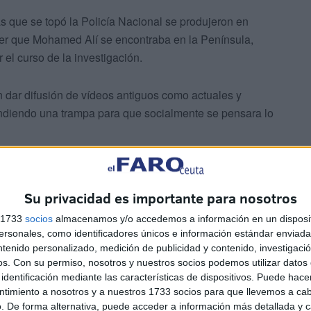
as que se topó la Policía Nacional se produjeron en
ver que Mohamed Alí se encontraba en la Península,
el curso de la investigación.
n dar difusión de vídeos antiguos como actuales y
endiendo una trampa para que socialmente se pensara lo
Su privacidad es importante para nosotros
s 1733
socios
almacenamos y/o accedemos a información en un disposit
sonales, como identificadores únicos e información estándar enviada 
ntenido personalizado, medición de publicidad y contenido, investigaci
os.
Con su permiso, nosotros y nuestros socios podemos utilizar datos 
identificación mediante las características de dispositivos. Puede hacer
ntimiento a nosotros y a nuestros 1733 socios para que llevemos a ca
. De forma alternativa, puede acceder a información más detallada y 