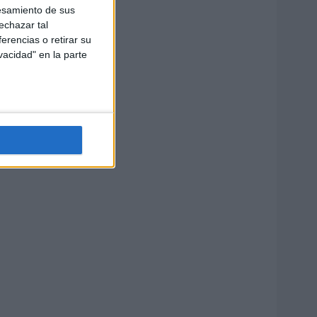
esamiento de sus
echazar tal
erencias o retirar su
vacidad" en la parte