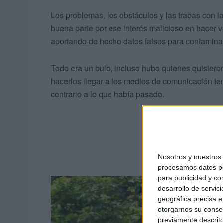
Los problemas, los obstáculos y las trabas con l
buena parte por ese interés malicioso en hacer 
aportando de hecho datos falsos para contaminar 
Todo era un bulo, incluso hubo quienes quisiero
hacerlos llegar a los medios de comunicación t
contrario a lo que había pasado.
Nosotros y nuestro
procesamos datos per
para publicidad y co
desarrollo de servici
geográfica precisa e 
otorgarnos su conse
previamente descrito