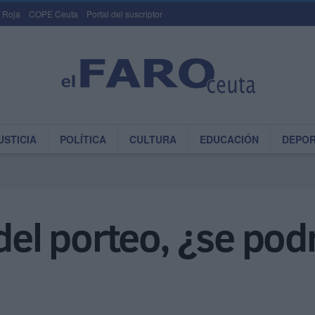
 Roja
COPE Ceuta
Portal del suscriptor
USTICIA
POLÍTICA
CULTURA
EDUCACIÓN
DEPO
del porteo, ¿se pod