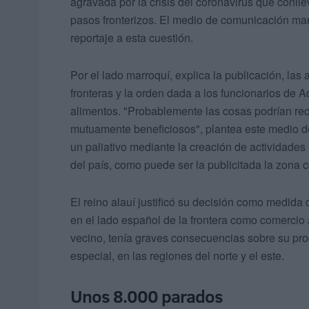
agravada por la crisis del coronavirus que conllev
pasos fronterizos. El medio de comunicación ma
reportaje a esta cuestión.
Por el lado marroquí, explica la publicación, la
fronteras y la orden dada a los funcionarios de A
alimentos. "Probablemente las cosas podrían reco
mutuamente beneficiosos", plantea este medio 
un paliativo mediante la creación de actividades
del país, como puede ser la publicitada la zona c
El reino alauí justificó su decisión como medida
en el lado español de la frontera como comercio a
vecino, tenía graves consecuencias sobre su prod
especial, en las regiones del norte y el este.
Unos 8.000 parados