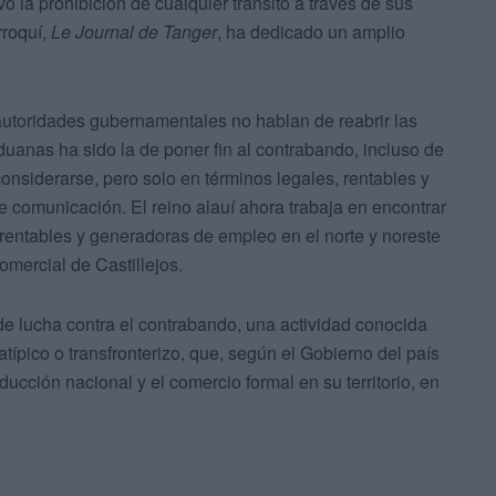
ó la prohibición de cualquier tránsito a través de sus
rroquí,
Le Journal de Tanger
, ha dedicado un amplio
s autoridades gubernamentales no hablan de reabrir las
duanas ha sido la de poner fin al contrabando, incluso de
nsiderarse, pero solo en términos legales, rentables y
de comunicación.
El reino alauí ahora trabaja en encontrar
 rentables y generadoras de empleo en el norte y noreste
omercial de Castillejos.
 de lucha contra el contrabando, una actividad conocida
típico o transfronterizo, que, según el Gobierno del país
ucción nacional y el comercio formal en su territorio, en