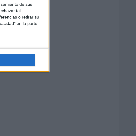
esamiento de sus
echazar tal
erencias o retirar su
vacidad" en la parte