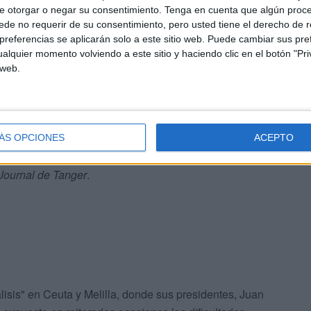
e otorgar o negar su consentimiento.
Tenga en cuenta que algún proc
de no requerir de su consentimiento, pero usted tiene el derecho de r
lo sobre las dos ciudades españolas sino también sobre
referencias se aplicarán solo a este sitio web. Puede cambiar sus pref
udica a los miles de trabajadores transfronterizos
alquier momento volviendo a este sitio y haciendo clic en el botón "Pri
parados. En la actualidad, según las estimaciones de
 web.
sonas entre los 3.600 de Ceuta y los 5.000 de Melilla en
, la hostelería y el turismo.
ctivas en el comercio atípico durante años transportando
ÁS OPCIONES
ACEPTO
 contrabando por parte de las autoridades marroquíes,
Journal de Tanger
.
álisis" en Ceuta y Melilla, donde sus presidentes, Juan