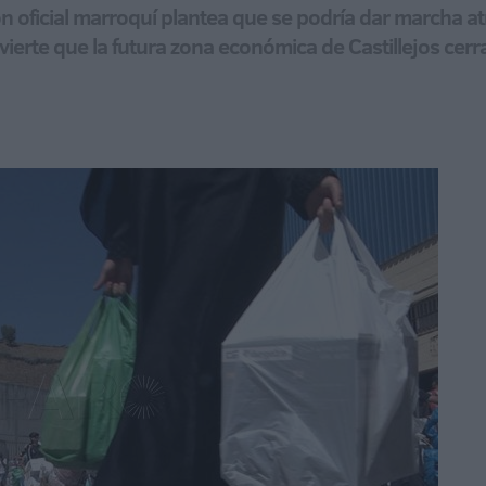
n oficial marroquí plantea que se podría dar marcha at
erte que la futura zona económica de Castillejos cerrar