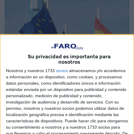
Su privacidad es importante para
nosotros
Nosotros y nuestros 1733
socios
almacenamos y/o accedemos
a información en un dispositivo, como cookies, y procesamos
datos personales, como identificadores únicos e información
Imagen cedida
estándar enviada por un dispositivo para publicidad y contenido
personalizado, medición de publicidad y contenido,
investigación de audiencia y desarrollo de servicios.
Con su
permiso, nosotros y nuestros socios podemos utilizar datos de
En efecto, nada menos que que Ursula Von Der Leyen,
localización geográfica precisa e identificación mediante las
características de dispositivos. Puede hacer clic para otorgarnos
Presidenta de la Comisión Europea; Charles Michel ,
su consentimiento a nosotros y a nuestros 1733 socios para
Presidente del Consejo Europeo y David Sassoli,
que llevemos a cabo el procesamiento previamente descrito. De