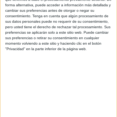
Presidente del Parlamento Europeo, decían SI a Ceuta y
forma alternativa, puede acceder a información más detallada y
ponían sobre la mesa un elemento a nuestro juicio
cambiar sus preferencias antes de otorgar o negar su
consentimiento.
Tenga en cuenta que algún procesamiento de
vertebral para el porvenir y futuro de Europa como es, la
sus datos personales puede no requerir de su consentimiento,
necesidad de una Política Europea común en materia de
pero usted tiene el derecho de rechazar tal procesamiento. Sus
migración y el refuerzo de los compromisos compartidos
preferencias se aplicarán solo a este sitio web. Puede cambiar
con los países vecinos.
sus preferencias o retirar su consentimiento en cualquier
momento volviendo a este sitio y haciendo clic en el botón
Un día como hoy de hace 72 años, concretamente el 9 de
"Privacidad" en la parte inferior de la página web.
mayo de 1950, bajo la declaración de Robert Schuman, se
fundaba la que hoy día conocemos como Unión Europea.
Una declaración basada en los principios de Libertad,
Democracia e Igualdad con el fijo objetivo de impulsar la
cooperación económica y política que pusiera fin a los
horrores de las las dos guerras mundiales promoviendo La
Paz y la Solidaridad.
Un 72 aniversario que vuelve a colocar Europa en un
escenario de guerra y donde precisamente los postulados