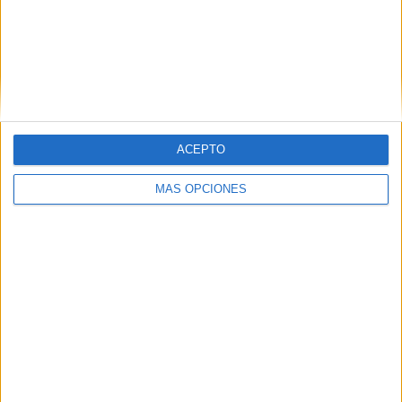
El debut de José Quintana no ha sido el esperado pero los
ceutíes han competido contra un rival de Segunda División
B. Ahora toca enfocarse en la liga local, en Tercera
División en el grupo 22.
ACEPTO
MÁS OPCIONES
Tags:
deportes
Fútbol-sala