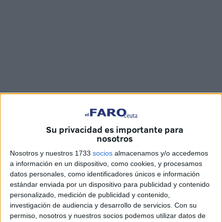
Fotos: Fernando Morcillo y Joaquín Viera / Vídeo: Joaquín Viera
Su privacidad es importante para
nosotros
Nosotros y nuestros 1733
socios
almacenamos y/o accedemos
El
Ángulo CF
de Ceuta
luchó pero no pudo conseguir la
a información en un dispositivo, como cookies, y procesamos
machada ante el Virgili de Cádiz. Los caballas compitieron
datos personales, como identificadores únicos e información
ante un rival superior pero
los gaditanos prácticamente
estándar enviada por un dispositivo para publicidad y contenido
personalizado, medición de publicidad y contenido,
sentenciaron en cinco minutos la eliminatoria
. El
investigación de audiencia y desarrollo de servicios.
Con su
encuentro quedó 1-5 para el Virgili.
permiso, nosotros y nuestros socios podemos utilizar datos de