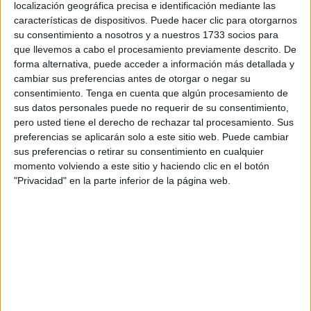
localización geográfica precisa e identificación mediante las
Un 0-3 en el minuto 5
iba a poner cuesta arriba el partido
características de dispositivos. Puede hacer clic para otorgarnos
para los caballas en el debut de
José Quintana
al frente
su consentimiento a nosotros y a nuestros 1733 socios para
del banquillo del Ángulo.
que llevemos a cabo el procesamiento previamente descrito. De
forma alternativa, puede acceder a información más detallada y
Los gaditanos, de Segunda División B impusieron su ley
cambiar sus preferencias antes de otorgar o negar su
consentimiento.
Tenga en cuenta que algún procesamiento de
nada mas comenzar el encuentro con un penalti
sus datos personales puede no requerir de su consentimiento,
transformado por el capitán del Cádiz Carlitos, que iba a
pero usted tiene el derecho de rechazar tal procesamiento. Sus
firmar un doblete a los pocos minutos.
preferencias se aplicarán solo a este sitio web. Puede cambiar
sus preferencias o retirar su consentimiento en cualquier
Por su parte, el Ángulo quería montar la contra pero
la
momento volviendo a este sitio y haciendo clic en el botón
intensidad de los andaluces impedían que los caballas
"Privacidad" en la parte inferior de la página web.
se asomaran con facilidad
. Tan sólo una ocasión de Fer
Serantes, que detuvo el portero, fue una de las ocasiones
más claras en la primera parte para los ceutíes.
La intensidad del Virgili se mostraba en el área del Ángulo
cada vez que aparecían por allí,
la defensa en cuatro de
los ceutíes no era del todo buena para frenar los