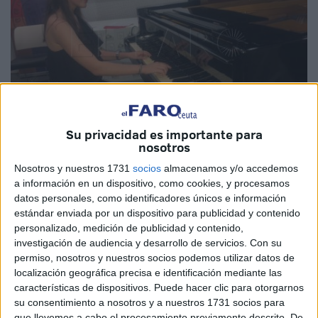
Su privacidad es importante para
nosotros
Nosotros y nuestros 1731
socios
almacenamos y/o accedemos
Fotos: Eva Cerezo
a información en un dispositivo, como cookies, y procesamos
datos personales, como identificadores únicos e información
estándar enviada por un dispositivo para publicidad y contenido
personalizado, medición de publicidad y contenido,
El concierto de
piano
impartido por Ana Vega ha sido todo
investigación de audiencia y desarrollo de servicios.
Con su
un éxito. La
Biblioteca
Pública Adolfo Suárez ha acogido
permiso, nosotros y nuestros socios podemos utilizar datos de
localización geográfica precisa e identificación mediante las
a Ana y su música y a una sala a rebosar de gente en la
características de dispositivos. Puede hacer clic para otorgarnos
tarde este lunes en Ceuta.
su consentimiento a nosotros y a nuestros 1731 socios para
que llevemos a cabo el procesamiento previamente descrito. De