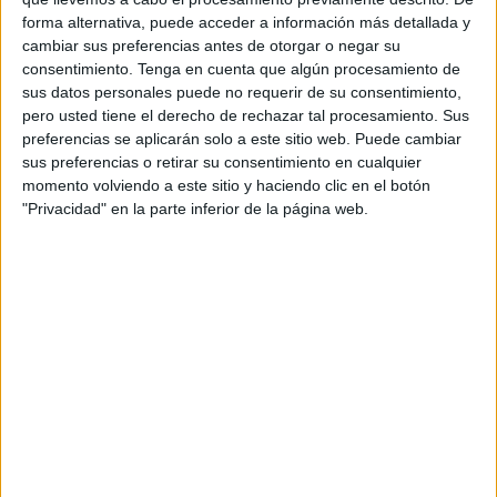
Antes del comienzo del
concierto
ya estaba llena la sala
forma alternativa, puede acceder a información más detallada y
de la Biblioteca. Todas las sillas ocupadas y gente
cambiar sus preferencias antes de otorgar o negar su
expectante de pie.
consentimiento.
Tenga en cuenta que algún procesamiento de
sus datos personales puede no requerir de su consentimiento,
Las aptitudes de Ana pronto se hicieron notar, pues la
pero usted tiene el derecho de rechazar tal procesamiento. Sus
preferencias se aplicarán solo a este sitio web. Puede cambiar
sencillez con la que tocaba el piano lo hacía parecer fácil.
sus preferencias o retirar su consentimiento en cualquier
Y nada que ver. El público no podía quitar la mirada de sus
momento volviendo a este sitio y haciendo clic en el botón
manos sobre el piano ni dejar de escuchar la música que
"Privacidad" en la parte inferior de la página web.
creaba con su talento. Toda la sala estaba en silencio para
no ensuciar el icónico sonido de Vega.
Este ha sido su primer concierto en solitario en público y a
pesar de que ella dice haber estado nerviosa, desde el
público no se ha notado nada. Ha relatado que la
familiarización con el público le ha calmado los nervios del
principio y que todo ha ido bien.
Asegura que el piano y la
música
en general es un refugio