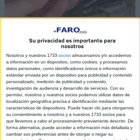
Imagen cedida
Su privacidad es importante para
nosotros
Hace poco de un año, no más, un día como hoy; conocí a
Nosotros y nuestros 1733
socios
almacenamos y/o accedemos
a información en un dispositivo, como cookies, y procesamos
Ana y Álvaro. Una pareja joven, tendrían ambos unos
datos personales, como identificadores únicos e información
18/19 años. A cual más guapo.
estándar enviada por un dispositivo para publicidad y contenido
personalizado, medición de publicidad y contenido,
Esa tarde del 25 de Mayo del 2024, iba yo paseando por el
investigación de audiencia y desarrollo de servicios.
Con su
puente del Cristo; cuando vi a dos chavales con cierta
permiso, nosotros y nuestros socios podemos utilizar datos de
timidez acercarse a la reja que hace de mirador justo
localización geográfica precisa e identificación mediante las
características de dispositivos. Puede hacer clic para otorgarnos
pegada al Centro Gallego de las fortalezas de las Murallas
su consentimiento a nosotros y a nuestros 1733 socios para
Reales.
que llevemos a cabo el procesamiento previamente descrito. De
forma alternativa, puede acceder a información más detallada y
Allí, nerviosos y emocionados, se entregaban su amor en
cambiar sus preferencias antes de otorgar o negar su
un acto que pocas veces más se repetirá en sus vidas.