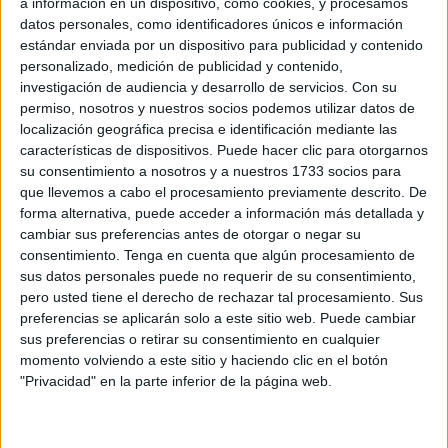
a información en un dispositivo, como cookies, y procesamos
pensamiento complejo como ocurre con aquellos que
datos personales, como identificadores únicos e información
estándar enviada por un dispositivo para publicidad y contenido
poseen el milagro de la fe. No es digno de alcanzar las
personalizado, medición de publicidad y contenido,
metas elevadas del amor aquel que no ha probado las
investigación de audiencia y desarrollo de servicios.
Con su
profundidades del padecimiento, no se desciende a los
permiso, nosotros y nuestros socios podemos utilizar datos de
jardines más profundos, ni tampoco es posible ascender a
localización geográfica precisa e identificación mediante las
características de dispositivos. Puede hacer clic para otorgarnos
las montañas más elevadas sin morir al placer inmediato y
su consentimiento a nosotros y a nuestros 1733 socios para
al egoísmo. No se puede amar sin renunciar a lo
que llevemos a cabo el procesamiento previamente descrito. De
momentáneo, que confunde pasión con amor y todo lo
forma alternativa, puede acceder a información más detallada y
ensucia de fango, como voy a respetar al otro si todo lo
cambiar sus preferencias antes de otorgar o negar su
consentimiento.
Tenga en cuenta que algún procesamiento de
que deseo es yacer a su lado, no puedo entender al otro
sus datos personales puede no requerir de su consentimiento,
sin antes saber quién soy yo. Nadie puede decir que ama
pero usted tiene el derecho de rechazar tal procesamiento. Sus
la naturaleza sin haber luchado por ella, estudiado y
preferencias se aplicarán solo a este sitio web. Puede cambiar
sufrido para entenderla; puede que haya muchos que
sus preferencias o retirar su consentimiento en cualquier
momento volviendo a este sitio y haciendo clic en el botón
disfruten de los paseos campestres y de la playa
"Privacidad" en la parte inferior de la página web.
veraniega, pero no necesariamente están en trato amoroso
y protegen estos parajes; no se ama a una mascota si no
se le da lo que necesita, y se la tiene padeciendo, tan solo