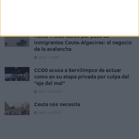
Carta abierta a nuestro delegado del
Gobierno
HACE 1 HORA
Hasta 7.000 euros por pase de
inmigrantes Ceuta-Algeciras: el negocio
de la avalancha
HACE 1 HORA
CCOO acusa a Servilimpce de actuar
como en su etapa privada por culpa del
"eje del mal"
HACE 3 HORAS
Ceuta nos necesita
HACE 4 HORAS