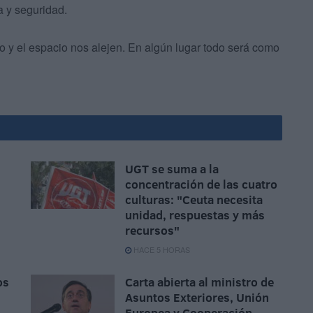
 y seguridad.
 y el espacio nos alejen. En algún lugar todo será como
UGT se suma a la
concentración de las cuatro
culturas: "Ceuta necesita
unidad, respuestas y más
recursos"
HACE 5 HORAS
os
Carta abierta al ministro de
Asuntos Exteriores, Unión
Europea y Cooperación