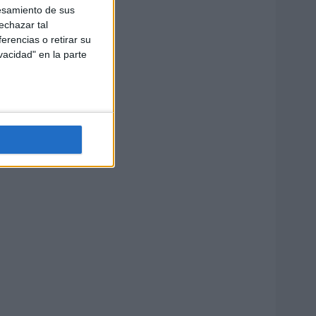
esamiento de sus
echazar tal
erencias o retirar su
vacidad" en la parte