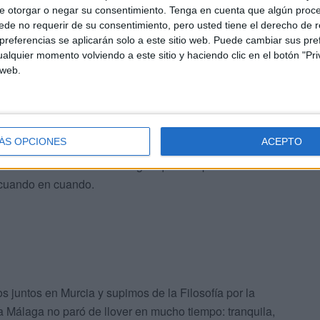
e otorgar o negar su consentimiento.
Tenga en cuenta que algún proc
de no requerir de su consentimiento, pero usted tiene el derecho de r
referencias se aplicarán solo a este sitio web. Puede cambiar sus pref
alquier momento volviendo a este sitio y haciendo clic en el botón "Pri
 playa de Huelin donde estuvimos tantas veces.
 web.
las dietas y mejunjes para conquistar la salud. Mercedes,
 que escapa de la realidad reflejándola en sus cuadros..mi
ÁS OPCIONES
ACEPTO
igrama no supimos resolver que mujeres muy sabias son
ella descubrí todas las Málagas que uno puede
 cuando en cuando.
os juntos en Murcia y supimos de la Filosofía por la
 Málaga no paró de llover en mucho tiempo: tranquila,