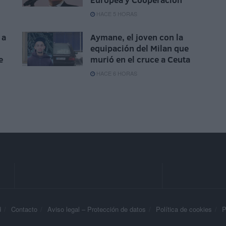
HACE 5 HORAS
 a
Aymane, el joven con la
equipación del Milan que
e
murió en el cruce a Ceuta
HACE 6 HORAS
d
Contacto
Aviso legal – Protección de datos
Política de cookies
P