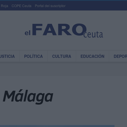
 Roja
COPE Ceuta
Portal del suscriptor
USTICIA
POLÍTICA
CULTURA
EDUCACIÓN
DEPO
e Málaga