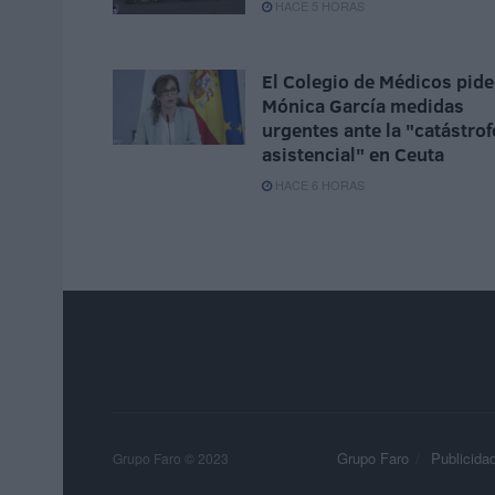
HACE 5 HORAS
El Colegio de Médicos pide
Mónica García medidas
urgentes ante la "catástrof
asistencial" en Ceuta
HACE 6 HORAS
Grupo Faro
Publicida
Grupo Faro © 2023