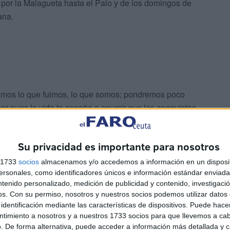
 por la Malagueta hasta el Palo y de los domingos de
ana.
mos lo que fuimos, lo que somos; pondremos poco
cer pues la vida te enseña a asumir que las conquistas
on de largo.
Su privacidad es importante para nosotros
s de tomar café: un mitad, una nube, largo, sombra.
s 1733
socios
almacenamos y/o accedemos a información en un disposit
sonales, como identificadores únicos e información estándar enviada 
e nos esperan los montes de Málaga para tomar el plato
ntenido personalizado, medición de publicidad y contenido, investigaci
mo, chorizo, huevos, patatas, morcilla y pimientos fritos.
os.
Con su permiso, nosotros y nuestros socios podemos utilizar datos 
 de migas.
identificación mediante las características de dispositivos. Puede hacer
ntimiento a nosotros y a nuestros 1733 socios para que llevemos a ca
. De forma alternativa, puede acceder a información más detallada y 