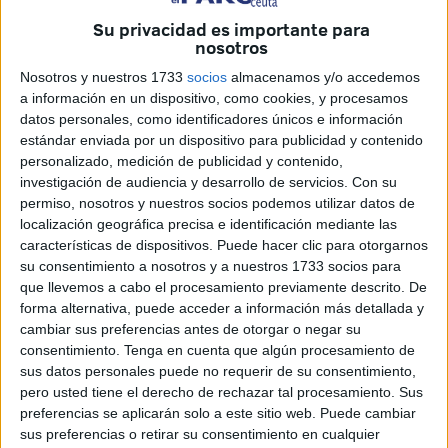
Su privacidad es importante para
nosotros
Nosotros y nuestros 1733
socios
almacenamos y/o accedemos
a información en un dispositivo, como cookies, y procesamos
El pasado día 7 de abril de 2014, nos dejó para siempre
datos personales, como identificadores únicos e información
Américo Canas Martínez, se fue sin hacer ruido, en
estándar enviada por un dispositivo para publicidad y contenido
silencio, como siempre había sido en la vida, muy sencillo,
personalizado, medición de publicidad y contenido,
amable y muy amigo de sus amigos.
investigación de audiencia y desarrollo de servicios.
Con su
permiso, nosotros y nuestros socios podemos utilizar datos de
La primera vez que tuve la oportunidad de hablar con
localización geográfica precisa e identificación mediante las
características de dispositivos. Puede hacer clic para otorgarnos
Américo, fue el día 20 de enero de 1994, me habían dicho
su consentimiento a nosotros y a nuestros 1733 socios para
que trabajaba en una Entidad Bancaria y la verdad que me
que llevemos a cabo el procesamiento previamente descrito. De
quedé sorprendido muy gratamente, porque lo primero que
forma alternativa, puede acceder a información más detallada y
me dijo fue ¿Qué necesitas paisano?. Era un enamorado
cambiar sus preferencias antes de otorgar o negar su
consentimiento.
Tenga en cuenta que algún procesamiento de
de Ceuta, cuando hablamos me dio la dirección de su
sus datos personales puede no requerir de su consentimiento,
domicilio, teléfono, para que cuando quisiera lo llamara de
pero usted tiene el derecho de rechazar tal procesamiento. Sus
nuevo, aquel detalle siempre lo llevo dentro.
preferencias se aplicarán solo a este sitio web. Puede cambiar
sus preferencias o retirar su consentimiento en cualquier