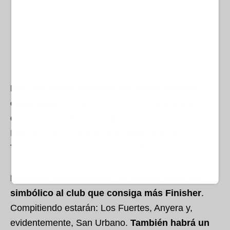
Hay que añadir también que habrá premios
especiales
. Uno de ellos es a los participantes
que en esta edición completan su quinta edición
Finisher, que recibirán una toalla exclusiva.
Tendrán ese reconocimiento 166 participantes.
Después habrá también un premio especial
simbólico al club que consiga más Finisher
.
Compitiendo estarán: Los Fuertes, Anyera y,
evidentemente, San Urbano.
También habrá un