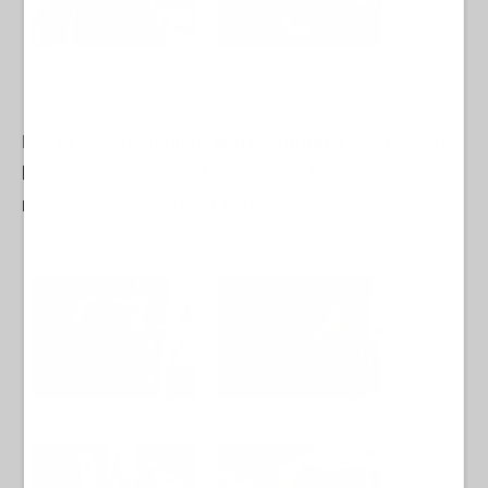
Por el lado femenino,
María Romero
se lo volvió a
llevar. La teniente del RING-7 se la llevó una vez
más, demostrando ser imparable.