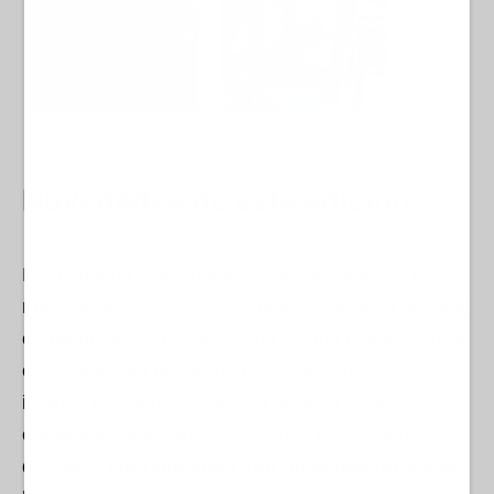
Novedades de esta edición
Esta novena edición trae varias novedades. La
más llamativa y vistosa es la entrega de la bolsa al
corredor, que en este año no es una bolsa, es una
caja. Una caja de cartón personalizada con la
imagen del club y en la cual se le va a hacer
entrega a cada participante en la recogida de
dorsales.
Otra novedad son unas inscripciones