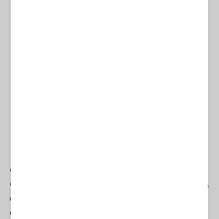
Con cuenta atrás, con la gerente del ICD, Araceli
García, cortando la cinta, llegó a su fin.
Una salida
de 755 competidores
que iban a dar todo por la
oscuridad del monte. 20 kilómetros quedaban por