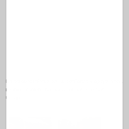
En agradecimiento por su confianza y apoyo, Vega
recibió también una placa por parte de San
Urbano.