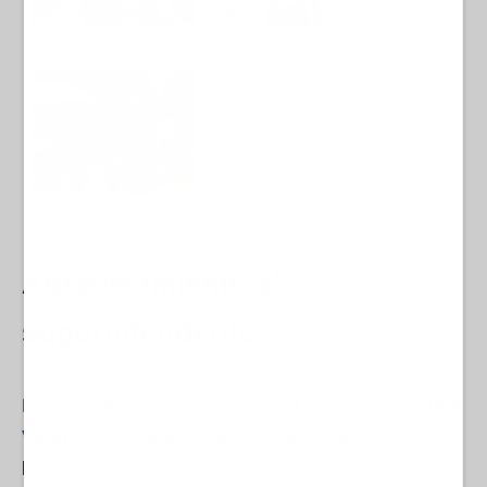
Agradecimiento al
superintendente
El superintendente jefe de San Urbano,
Sebastián
Vega
, dedicó unas palabras a la organización y a
los corredores. Deseó suerte y agradeció tanto el