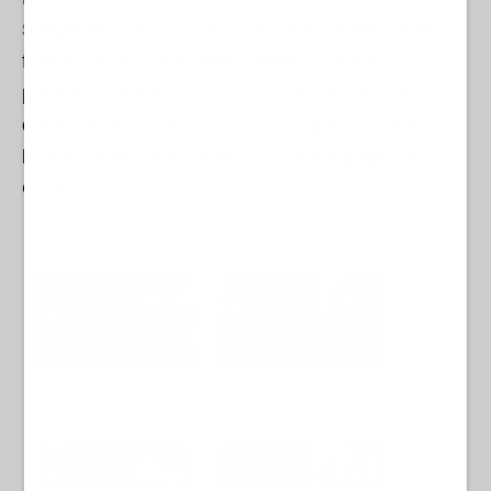
Salguero
, que se la llevó en un increíble sprint
final la victoria ante
Ilias Lahsen
. Un abrazo
potente y sudado entre ambos demostró que la
competición entre ambos es y seguirá siendo
brutal y llena de respeto. Dos de los galgos de
Ceuta.