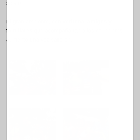
se vio.
El gran ambiente, con
verbena, amigos y
familiares
que acompañaban a los corredores
aumentó una vez salieron.