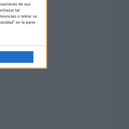
esamiento de sus
echazar tal
erencias o retirar su
vacidad" en la parte