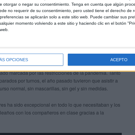
sión, ya que llevaban varias semanas ensayando para
e otorgar o negar su consentimiento.
Tenga en cuenta que algún proc
de no requerir de su consentimiento, pero usted tiene el derecho de r
referencias se aplicarán solo a este sitio web. Puede cambiar sus pref
alquier momento volviendo a este sitio y haciendo clic en el botón "Pri
 web.
ÁS OPCIONES
ACEPTO
ma posible de su etapa en Educación Infantil y más aún
ado marcada por las restricciones de la pandemia. Tanto
parados por turnos, el año pasado tuvieron que asistir a
urso normal, sin mascarillas, sin gel y sin medidas.
dres ha sido excepcional en todo lo que necesitaban y los
eaños con los compañeros en clase gracias a la