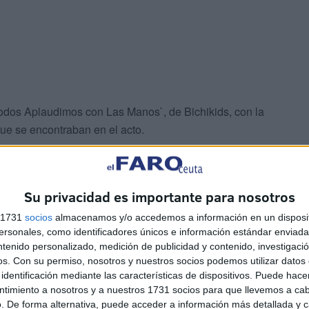
 `Todos Aplaudimos con Las Manos`, de Bichikids, con la
que se encontraban en el acto.
Su privacidad es importante para nosotros
s 1731
socios
almacenamos y/o accedemos a información en un disposit
sonales, como identificadores únicos e información estándar enviada 
 celebración una merienda de convivencia entre padres y
ntenido personalizado, medición de publicidad y contenido, investigaci
os.
Con su permiso, nosotros y nuestros socios podemos utilizar datos 
identificación mediante las características de dispositivos. Puede hacer
ntimiento a nosotros y a nuestros 1731 socios para que llevemos a ca
 centro y que se han ido adaptando de forma progresiva,
. De forma alternativa, puede acceder a información más detallada y 