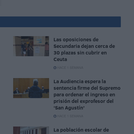
Las oposiciones de
Secundaria dejan cerca de
30 plazas sin cubrir en
Ceuta
HACE 1 SEMANA
La Audiencia espera la
sentencia firme del Supremo
para ordenar el ingreso en
prisión del exprofesor del
‘San Agustín’
HACE 1 SEMANA
La población escolar de