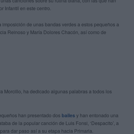
 unas canciones sobre su rutina diaria, con las que han
 Infantil en este centro.
la imposición de unas bandas verdes a estos pequeños a
ricia Reinoso y María Dolores Chacón, así como de
ora Morcillo, ha dedicado algunas palabras a todos los
 pequeños han presentado dos
bailes
y han entonado una
rataba de la popular canción de Luis Fonsi, ‘Despacito’, a
’ para dar paso así a su etapa hacia Primaria.