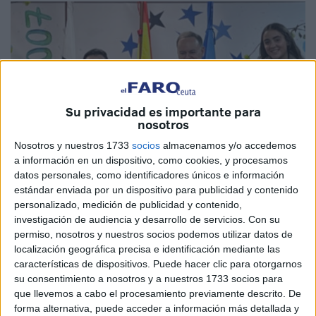
Su privacidad es importante para
nosotros
Nosotros y nuestros 1733
socios
almacenamos y/o accedemos
a información en un dispositivo, como cookies, y procesamos
datos personales, como identificadores únicos e información
estándar enviada por un dispositivo para publicidad y contenido
personalizado, medición de publicidad y contenido,
Imágenes cedidas
investigación de audiencia y desarrollo de servicios.
Con su
permiso, nosotros y nuestros socios podemos utilizar datos de
localización geográfica precisa e identificación mediante las
características de dispositivos. Puede hacer clic para otorgarnos
su consentimiento a nosotros y a nuestros 1733 socios para
Veinte alumnos de cuarto de la ESO del Instituto de
que llevemos a cabo el procesamiento previamente descrito. De
Enseñanza Secundaria (IES)
Clara Campoamor
han
forma alternativa, puede acceder a información más detallada y