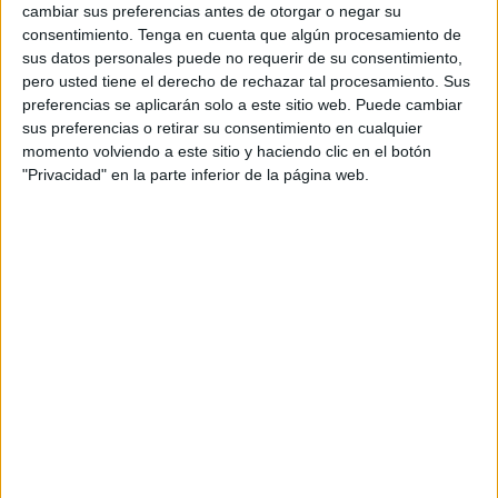
recibido este viernes sus certificados de Cambridge B1 y
cambiar sus preferencias antes de otorgar o negar su
B2 de inglés de la mano de las autoridades educativas del
consentimiento.
Tenga en cuenta que algún procesamiento de
sus datos personales puede no requerir de su consentimiento,
de la ciuda, entre ellas la directora provincial de
pero usted tiene el derecho de rechazar tal procesamiento. Sus
Educación y Formación Profesional
en Ceuta, Yolanda
preferencias se aplicarán solo a este sitio web. Puede cambiar
Rodríguez.
sus preferencias o retirar su consentimiento en cualquier
momento volviendo a este sitio y haciendo clic en el botón
Un emotivo acto en el que no han faltado sonrisas y
"Privacidad" en la parte inferior de la página web.
satisfacción por un trabajo bien hecho y al que han
acudido sus familiares y amigos, así como sus
profesores
actuales y la directora del centro
, así como una docente
de su colegio de referencia, el Colegio Público Federico
García Lorca.
En nota de prens, el 'Clara Campoamor' ha destacado la
labor de los profesores que han preparado al alumnado,
"hermanados" con el Instituto de Idiomas de nuestra
ciudad y la "gran labor" de todo el equipo que forma parte
del programa British Council.