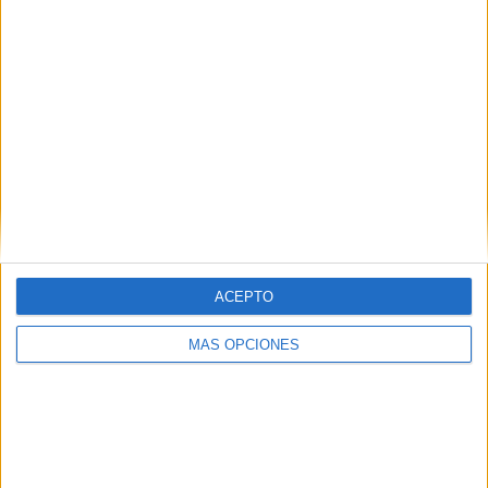
del centro. Un gesto que a buen seguro no olvirán a lo
largo de su vida.
Tags:
IES Clara Campoamor
Ministerio de Educación y FP (MEFP)
Related
Posts
La ONCE bate récords en Ceuta: más
empleo, más ventas y 1,5 millones en
ACEPTO
premios
HACE 1 SEMANA
MÁS OPCIONES
Las oposiciones de Secundaria dejan
cerca de 30 plazas sin cubrir en Ceuta
HACE 2 SEMANAS
Ceuta Ya! denuncia "la falta de plazas y