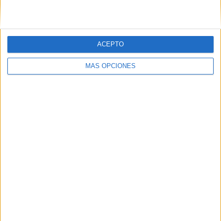
ACEPTO
MÁS OPCIONES
Tags:
AD Ceuta
deportes
Fútbol
Related
Posts
La contracrónica del Ceuta-Málaga:
Faltan fichajes, pero sobran los motivos
para ilusionarse
HACE 14 HORAS