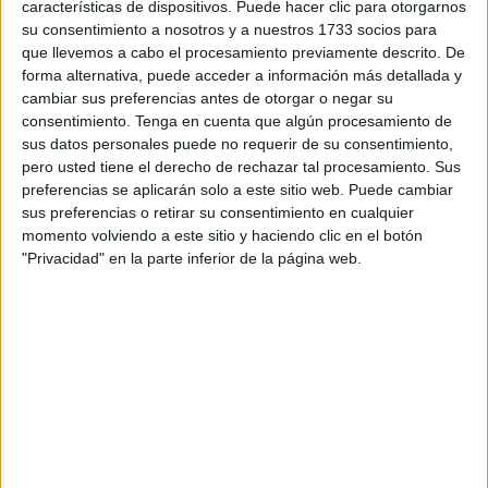
necesitado.
características de dispositivos. Puede hacer clic para otorgarnos
su consentimiento a nosotros y a nuestros 1733 socios para
“Tenemos que salir a por todo para cuanto antes poder
que llevemos a cabo el procesamiento previamente descrito. De
forma alternativa, puede acceder a información más detallada y
conseguir el primer objetivo que es la salvación”, expresó
cambiar sus preferencias antes de otorgar o negar su
Almenara. “
Va a ser un partido difícil, pero haciendo lo
consentimiento.
Tenga en cuenta que algún procesamiento de
que venimos haciendo aquí en casa, intentar trasladar
sus datos personales puede no requerir de su consentimiento,
eso un poco a los partidos de fuera, creo que
pero usted tiene el derecho de rechazar tal procesamiento. Sus
podemos conseguir los tres puntos
”.
preferencias se aplicarán solo a este sitio web. Puede cambiar
sus preferencias o retirar su consentimiento en cualquier
El lateral caballa
, a nivel personal, esperará en este
momento volviendo a este sitio y haciendo clic en el botón
"Privacidad" en la parte inferior de la página web.
próximo encuentro volver a sumar minutos para recuperar
sensaciones en una temporada en la que es uno de los
menos habituales, pese a que comenzó como titular
indiscutible.
Cabeza alta pese a la falta de
minutos