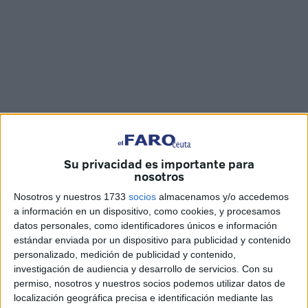
Fotos y vídeo: Óscar Román
Su privacidad es importante para
nosotros
Nosotros y nuestros 1733
socios
almacenamos y/o accedemos
a información en un dispositivo, como cookies, y procesamos
Antes de poner rumbo a la capital para disputar su
datos personales, como identificadores únicos e información
encuentro de liga contra el
CD Leganés
,
Gonzalo
estándar enviada por un dispositivo para publicidad y contenido
personalizado, medición de publicidad y contenido,
Almenara
se pasó por rueda de prensa a modo de previa
investigación de audiencia y desarrollo de servicios.
Con su
en el Alfonso Murube, para hacer repaso a un partido
permiso, nosotros y nuestros socios podemos utilizar datos de
complicado, como todos, y exigente ante un rival
localización geográfica precisa e identificación mediante las