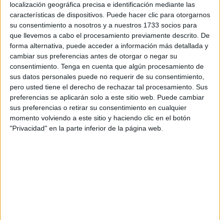
Pedregal ha participado ya en varios festivales de
cine
,
localización geográfica precisa e identificación mediante las
entre ellos este último celebrado en Madrid en el que su
características de dispositivos. Puede hacer clic para otorgarnos
corto ‘Alimezher’ recibió el galardón a ‘Mejor
su consentimiento a nosotros y a nuestros 1733 socios para
que llevemos a cabo el procesamiento previamente descrito. De
Interpretación’.
forma alternativa, puede acceder a información más detallada y
cambiar sus preferencias antes de otorgar o negar su
consentimiento.
Tenga en cuenta que algún procesamiento de
sus datos personales puede no requerir de su consentimiento,
pero usted tiene el derecho de rechazar tal procesamiento. Sus
preferencias se aplicarán solo a este sitio web. Puede cambiar
sus preferencias o retirar su consentimiento en cualquier
momento volviendo a este sitio y haciendo clic en el botón
"Privacidad" en la parte inferior de la página web.