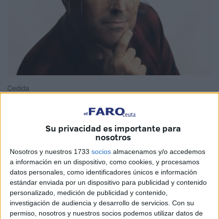
Cedida
Su privacidad es importante para
Liteo Pedregal creció jugando en las calles de Ceuta,
nosotros
mientras asistía al
colegio Lope de Vega
donde sus
Nosotros y nuestros 1733
socios
almacenamos y/o accedemos
padres eran profesores. Este caballa nunca podría llegar a
a información en un dispositivo, como cookies, y procesamos
datos personales, como identificadores únicos e información
imaginar que abandonaría su ciudad para abrirse camino
estándar enviada por un dispositivo para publicidad y contenido
en el mundo del cine. “Muy orgulloso de ser de Ceuta y
personalizado, medición de publicidad y contenido,
siempre la llevo por bandera”, señaló el director caballa.
investigación de audiencia y desarrollo de servicios.
Con su
permiso, nosotros y nuestros socios podemos utilizar datos de