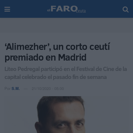
‘Alimezher’, un corto ceutí
premiado en Madrid
Liteo Pedregal participó en el Festival de Cine de la
capital celebrado el pasado fin de semana
Por
S.M.
21/10/2020 - 05:00