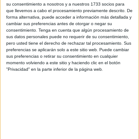
vergonzosa imagen de los contenedores desbordados y
su consentimiento a nosotros y a nuestros 1733 socios para
que llevemos a cabo el procesamiento previamente descrito. De
malolientes allá por donde camines. Calles demasiado
forma alternativa, puede acceder a información más detallada y
sucias, algunas en la que el único agua que se conoce
cambiar sus preferencias antes de otorgar o negar su
para limpiar es el que cae de forma natural por las lluvias o
consentimiento.
Tenga en cuenta que algún procesamiento de
la que arrojan los propios vecinos y vecinas avergonzados
sus datos personales puede no requerir de su consentimiento,
de semejante dejadez. Sin embargo, esta situación se veía
pero usted tiene el derecho de rechazar tal procesamiento. Sus
preferencias se aplicarán solo a este sitio web. Puede cambiar
venir.
sus preferencias o retirar su consentimiento en cualquier
Se veía venir desde el preciso instante en el que los
momento volviendo a este sitio y haciendo clic en el botón
pliegos en virtud de los cuales iba a contratarse el servicio
"Privacidad" en la parte inferior de la página web.
establecían un precio notablemente inferior al que se
pagaba al anterior adjudicatario y que le permitía incluso
incorporar máquinas para limpiar cera de velas en
Semana Santa o restos de chicles en aceras,
“delicadezas” que estaban más que cubiertas con las
cifras millonarias que también se embolsaba la anterior
adjudicataria.
A la actual, que se embolsa una cantidad nada