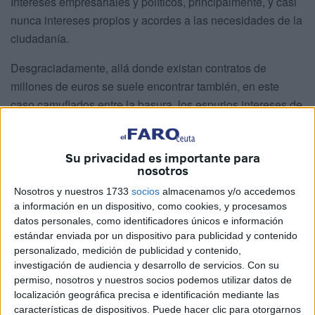
Intereses empresariales y políticos, principalmente, y casi
nunca intereses propios y acordes a las necesidades de la
ciudadanía.
Desgraciadamente, allá donde existan contratos de
millones de euros se suele encontrar también, en este
caso camuflados entre la basura, los espurios intereses de
quienes van rebuscando entre los residuos de esos
contratos millonarios, “a ver qué tajada se le puede sacar”.
Su privacidad es importante para
Esas tajadas van desde la promesa de contratar afines
nosotros
para trabajar esporádicamente, a pagar campañas
Nosotros y nuestros 1733
socios
almacenamos y/o accedemos
electorales, todo un manjar en bandeja de plata para
a información en un dispositivo, como cookies, y procesamos
quienes tienen el gen de la corrupción tremendamente
datos personales, como identificadores únicos e información
desarrollado.
estándar enviada por un dispositivo para publicidad y contenido
A la suciedad de la mayoría de las calles, de las que tal
personalizado, medición de publicidad y contenido,
investigación de audiencia y desarrollo de servicios.
Con su
vez sólo pueda excluirse aquella por la que transita a
permiso, nosotros y nuestros socios podemos utilizar datos de
diario el Excelentísimo alcalde y que comprende el
localización geográfica precisa e identificación mediante las
recorrido desde su casa a su oficina, hay que sumar la
características de dispositivos. Puede hacer clic para otorgarnos