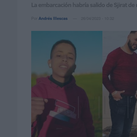
La embarcación habría salido de Sjirat d
Por
Andrés Illescas
26/04/2023 - 10:32