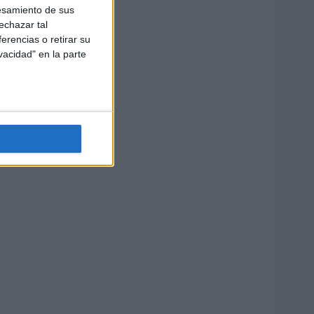
esamiento de sus
echazar tal
erencias o retirar su
vacidad" en la parte