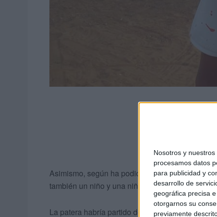
Nosotros y nuestro
procesamos datos per
Asimismo, según ha podido saber la joven, tras 
para publicidad y co
desarrollo de servici
también un niño y una niña de corta edad y una 
geográfica precisa e 
otorgarnos su conse
La patera habría partido de Sjirat a las cuatro 
previamente descrito