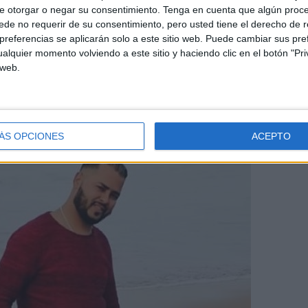
de integrantes de la expedición: "No sabemos nada. Nos
e otorgar o negar su consentimiento.
Tenga en cuenta que algún proc
de no requerir de su consentimiento, pero usted tiene el derecho de r
 dicen que no han encontrado ninguna barca", lamenta
referencias se aplicarán solo a este sitio web. Puede cambiar sus pref
no.
alquier momento volviendo a este sitio y haciendo clic en el botón "Pri
 web.
ÁS OPCIONES
ACEPTO