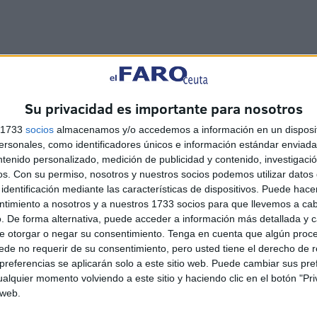
, familias que, además, miran por el propio ciudadano a
quible y fresco.
Su privacidad es importante para nosotros
s 1733
socios
almacenamos y/o accedemos a información en un disposit
sonales, como identificadores únicos e información estándar enviada 
ntenido personalizado, medición de publicidad y contenido, investigaci
os.
Con su permiso, nosotros y nuestros socios podemos utilizar datos 
identificación mediante las características de dispositivos. Puede hacer
ntimiento a nosotros y a nuestros 1733 socios para que llevemos a ca
areciendo.
. De forma alternativa, puede acceder a información más detallada y 
e otorgar o negar su consentimiento.
Tenga en cuenta que algún proc
de no requerir de su consentimiento, pero usted tiene el derecho de r
referencias se aplicarán solo a este sitio web. Puede cambiar sus pref
alquier momento volviendo a este sitio y haciendo clic en el botón "Pri
 web.
El Defensor del Pueblo