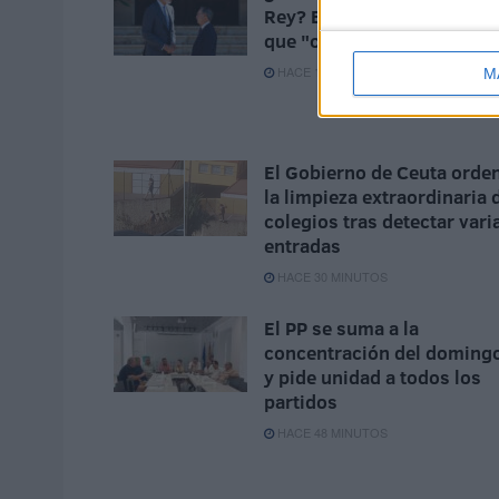
Rey? El Gobierno respond
que "cuando sea oportuno
HACE 10 MINUTOS
M
El Gobierno de Ceuta orde
la limpieza extraordinaria 
colegios tras detectar vari
entradas
HACE 30 MINUTOS
El PP se suma a la
concentración del doming
y pide unidad a todos los
partidos
HACE 48 MINUTOS