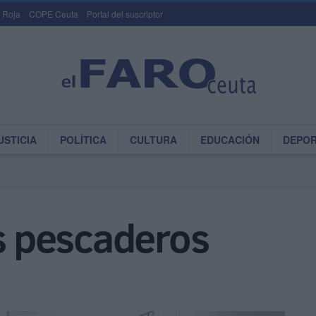
 Roja
COPE Ceuta
Portal del suscriptor
USTICIA
POLÍTICA
CULTURA
EDUCACIÓN
DEPO
os pescaderos