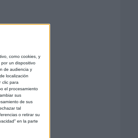
ivo, como cookies, y
por un dispositivo
ón de audiencia y
de localización
 clic para
bo el procesamiento
cambiar sus
esamiento de sus
echazar tal
erencias o retirar su
vacidad" en la parte