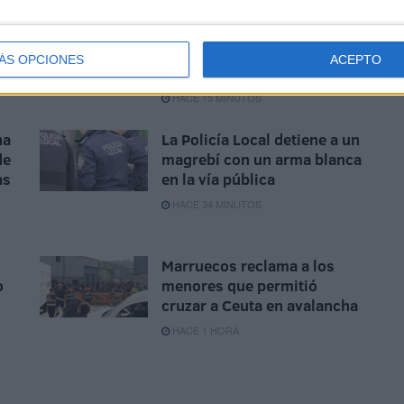
e
reclama escuchar a los
"
menores que permanecen
en Ceuta y reforzar su
ÁS OPCIONES
ACEPTO
protección
HACE 15 MINUTOS
na
La Policía Local detiene a un
de
magrebí con un arma blanca
as
en la vía pública
HACE 34 MINUTOS
Marruecos reclama a los
o
menores que permitió
cruzar a Ceuta en avalancha
HACE 1 HORA