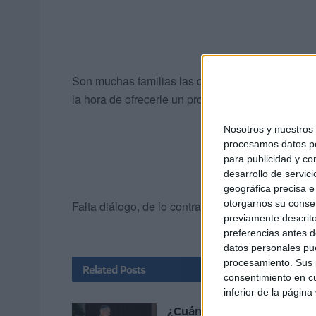
Son muchas familias las que viven de este oficio
la hora de ofrecerle un producto más variado, ase
Nosotros y nuestro
procesamos datos per
para publicidad y co
desarrollo de servici
geográfica precisa e 
otorgarnos su conse
Falta diálogo, de lo contrario el sector irá desap
previamente descrito
preferencias antes d
datos personales pue
procesamiento. Sus p
Related
Posts
consentimiento en cu
inferior de la página
¿Cuándo visitará Ceuta el