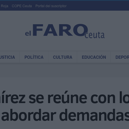
 Roja
COPE Ceuta
Portal del suscriptor
USTICIA
POLÍTICA
CULTURA
EDUCACIÓN
DEPO
rez se reúne con l
a abordar demanda