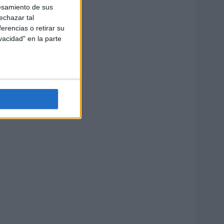
esamiento de sus
echazar tal
erencias o retirar su
vacidad" en la parte