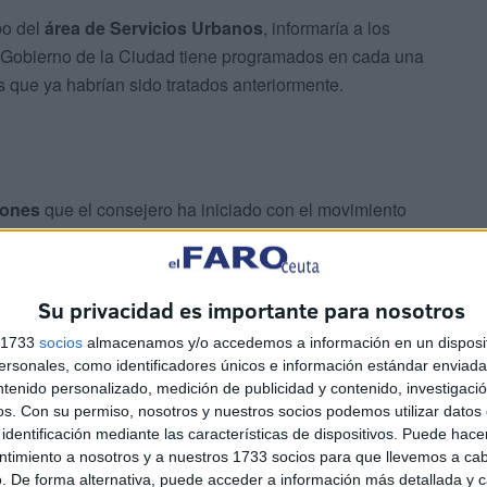
po del
área de Servicios Urbanos
, informaría a los
l Gobierno de la Ciudad tiene programados en cada una
 que ya habrían sido tratados anteriormente.
iones
que el consejero ha iniciado con el movimiento
ociaciones y mantenerlas informadas sobre el
l de las actuaciones en materia de mantenimiento urbano,
has zonas, según han informado desde el gobierno local.
Su privacidad es importante para nosotros
s 1733
socios
almacenamos y/o accedemos a información en un disposit
deración de Asociaciones de Vecinos
y ha comenzado
sonales, como identificadores únicos e información estándar enviada 
ntenido personalizado, medición de publicidad y contenido, investigaci
os.
Con su permiso, nosotros y nuestros socios podemos utilizar datos 
identificación mediante las características de dispositivos. Puede hacer
ntimiento a nosotros y a nuestros 1733 socios para que llevemos a ca
. De forma alternativa, puede acceder a información más detallada y 