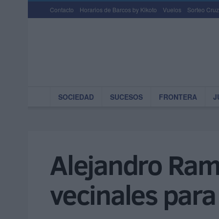
Contacto
Horarios de Barcos by Kikoto
Vuelos
Sorteo Cruz
SOCIEDAD
SUCESOS
FRONTERA
J
Alejandro Ramí
vecinales par