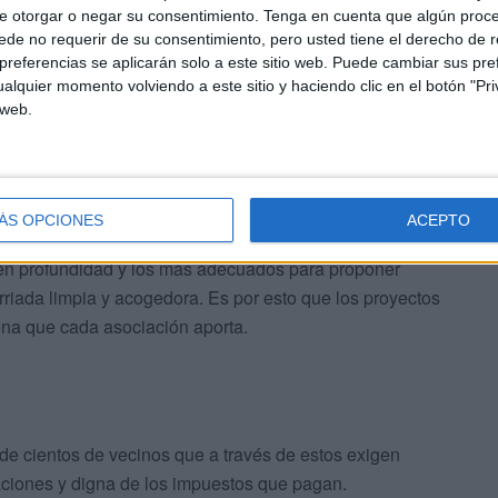
e otorgar o negar su consentimiento.
Tenga en cuenta que algún proc
de no requerir de su consentimiento, pero usted tiene el derecho de r
referencias se aplicarán solo a este sitio web. Puede cambiar sus pref
alquier momento volviendo a este sitio y haciendo clic en el botón "Pri
 web.
seño y la valoración de las medidas públicas a tomar en
smo y de
bienestar para los vecinos
, que son quienes
ÁS OPCIONES
ACEPTO
en profundidad y los más adecuados para proponer
iada limpia y acogedora. Es por esto que los proyectos
rena que cada asociación aporta.
 de cientos de vecinos que a través de estos exigen
ciones y digna de los impuestos que pagan.