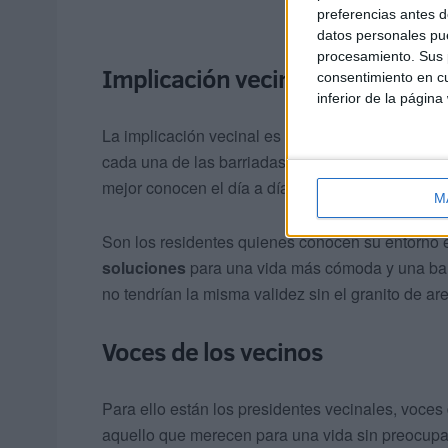
preferencias antes d
datos personales pue
procesamiento. Sus p
Implicación vecinal
consentimiento en cu
inferior de la página
La implicación vecinal es fundamental para el di
cada una de las barriadas en materia de urbani
mejor conocen el día a día de sus calles.
M
Son los residentes quienes conocen su entorno 
soluciones
para una vida más cómoda y una barr
no tendrían la misma validez sin el granito de a
Voces de los vecinos
Para ello están los presidentes vecinales, voces
aquello que merecen para una vida sin preocupa