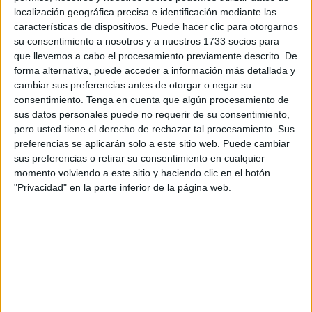
localización geográfica precisa e identificación mediante las
En un abrir y cerrar de ojos empieza la vuelta al colegio y
características de dispositivos. Puede hacer clic para otorgarnos
su consentimiento a nosotros y a nuestros 1733 socios para
esos chavales que hoy buscan matar el rato de forma sana
que llevemos a cabo el procesamiento previamente descrito. De
tendrán que regresar a las aulas sin poder disfrutar de lo
forma alternativa, puede acceder a información más detallada y
que se había convertido en un gran centro de reunión
cambiar sus preferencias antes de otorgar o negar su
social y un lugar de tranquilidad para muchos padres.
consentimiento.
Tenga en cuenta que algún procesamiento de
sus datos personales puede no requerir de su consentimiento,
Ayer, tras haber colocado porterías y anunciar que el lunes
pero usted tiene el derecho de rechazar tal procesamiento. Sus
preferencias se aplicarán solo a este sitio web. Puede cambiar
le tocaría el turno a las canastas, dicen que no. Dicen que
sus preferencias o retirar su consentimiento en cualquier
las van a quitar porque tienen que arreglar los
momento volviendo a este sitio y haciendo clic en el botón
desperfectos detectados en el pavimento y saneamiento
"Privacidad" en la parte inferior de la página web.
tras la colocación de las casetas de las fiestas patronales y
demás infraestructuras.
Debemos ser los más tontos del país. Tenemos un sitio
equipado para el deporte que levantamos todos los años
para instalar la Feria y que después no somos capaces de
recuperar en tiempo récord, viéndonos obligados a gastar