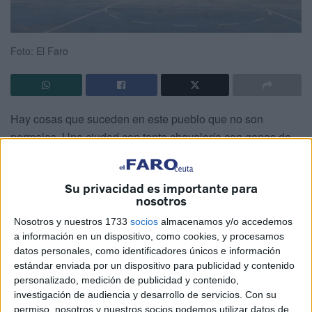
Foto: El Faro
Hay cosas que suceden en este pueblo que no son
normales. Una ciudad con tanta chavalería con ganas de
hacer deporte, de reunirse y competir de manera sana, de
disfrutar alejándose de las drogas… parece empeñada en
Su privacidad es importante para
poner trabas evitando disponer en tiempo de récord de
nosotros
explanadas como la de los bajos de la Marina.
Nosotros y nuestros 1733
socios
almacenamos y/o accedemos
La Feria terminó el 5 de agosto. Dos semanas después se
a información en un dispositivo, como cookies, y procesamos
datos personales, como identificadores únicos e información
ha sido incapaz de colocar las infraestructuras deportivas
estándar enviada por un dispositivo para publicidad y contenido
al completo y recuperar la normalidad en un lugar que para
personalizado, medición de publicidad y contenido,
muchos chicos y chicas es el único que tienen para echar
investigación de audiencia y desarrollo de servicios.
Con su
sus partidas de fútbol o baloncesto.
permiso, nosotros y nuestros socios podemos utilizar datos de