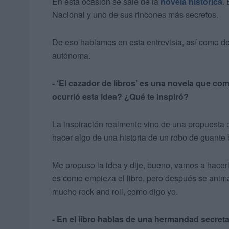
En esta ocasión se sale de la
novela histórica
.
Nacional y uno de sus rincones más secretos.
De eso hablamos en esta entrevista, así como de s
autónoma.
- ‘El cazador de libros’ es una novela que c
ocurrió esta idea? ¿Qué te inspiró?
La inspiración realmente vino de una propuesta e
hacer algo de una historia de un robo de guante
Me propuso la idea y dije, bueno, vamos a hacer
es como empieza el libro, pero después se anim
mucho rock and roll, como digo yo.
- En el libro hablas de una hermandad secret