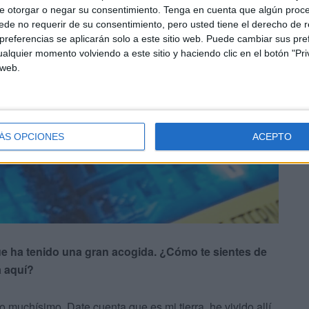
e otorgar o negar su consentimiento.
Tenga en cuenta que algún proc
de no requerir de su consentimiento, pero usted tiene el derecho de r
referencias se aplicarán solo a este sitio web. Puede cambiar sus pref
alquier momento volviendo a este sitio y haciendo clic en el botón "Pri
 web.
ÁS OPCIONES
ACEPTO
e ha tenido una gran acogida. ¿Cómo te sientes de
la aquí?
 muchísimo. Date cuenta que es mi tierra, he vivido allí