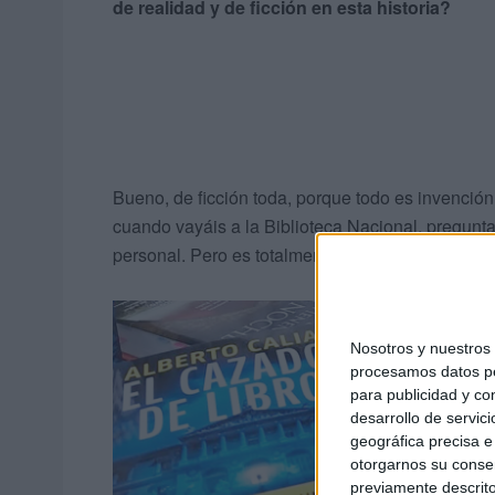
de realidad y de ficción en esta historia?
Bueno, de ficción toda, porque todo es invención
cuando vayáis a la Biblioteca Nacional, pregunt
personal. Pero es totalmente invención, es ficció
Nosotros y nuestro
procesamos datos per
para publicidad y co
desarrollo de servici
geográfica precisa e 
otorgarnos su conse
previamente descrito