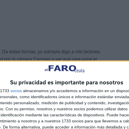
. De todas formas, yo siempre digo a mis lectores,
ad por la cámara Carmesí a ver qué cara pone el
n.
Su privacidad es importante para nosotros
s 1733
socios
almacenamos y/o accedemos a información en un disposit
sonales, como identificadores únicos e información estándar enviada 
ntenido personalizado, medición de publicidad y contenido, investigaci
os.
Con su permiso, nosotros y nuestros socios podemos utilizar datos 
identificación mediante las características de dispositivos. Puede hacer
ntimiento a nosotros y a nuestros 1733 socios para que llevemos a ca
. De forma alternativa, puede acceder a información más detallada y 