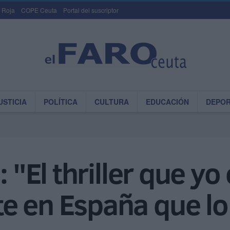
 Roja
COPE Ceuta
Portal del suscriptor
USTICIA
POLÍTICA
CULTURA
EDUCACIÓN
DEPO
: "El thriller que y
e en España que lo