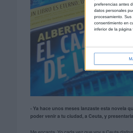
preferencias antes d
datos personales pue
procesamiento. Sus p
consentimiento en cu
inferior de la página
M
-
Ya hace unos meses lanzaste esta novela qu
poder venir a tu ciudad, a Ceuta, y presentar
Me encanta. Yo cada vez que voy a Ceuta disfruto