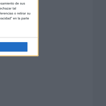
esamiento de sus
echazar tal
erencias o retirar su
vacidad" en la parte