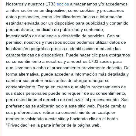
Nosotros y nuestros 1733
socios
almacenamos y/o accedemos
a información en un dispositivo, como cookies, y procesamos
datos personales, como identificadores únicos e información
estándar enviada por un dispositivo para publicidad y contenido
personalizado, medición de publicidad y contenido,
investigación de audiencia y desarrollo de servicios.
Con su
permiso, nosotros y nuestros socios podemos utilizar datos de
localización geográfica precisa e identificación mediante las
características de dispositivos. Puede hacer clic para otorgarnos
su consentimiento a nosotros y a nuestros 1733 socios para
que llevemos a cabo el procesamiento previamente descrito. De
forma alternativa, puede acceder a información más detallada y
Efecto llamada
cambiar sus preferencias antes de otorgar o negar su
consentimiento.
Tenga en cuenta que algún procesamiento de
El líder de Ciudadanos ha lanzado un segundo mensaje a
sus datos personales puede no requerir de su consentimiento,
pero usted tiene el derecho de rechazar tal procesamiento. Sus
la hora de apuntar el origen de la situación de presión
preferencias se aplicarán solo a este sitio web. Puede cambiar
migratoria que vive el país y, sobre todo, el sur peninsular,
sus preferencias o retirar su consentimiento en cualquier
Ceuta y Melilla. Habla de efecto llamada y responsabiliza
momento volviendo a este sitio y haciendo clic en el botón
directamente al buenismo del Gobierno de Pedro
"Privacidad" en la parte inferior de la página web.
Sánchez.