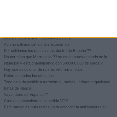
Vox es la soñuciom con dos guevos ahora vienen los
demas a la foto.
?? Español
comentó:
hace 8 años
Señores de la gran fuerza de al autoridad por favor enviar a
todos a todos a sus respectivos países
Aún no salimos de la crisis económica
Ser solidarios los que vivimos dentro de España ??
No permitan que Marruecos ?? se están aprovechando de la
situación y está chantajeando con 600.000.000 de euros ?
Hay que solucionar de raíz es retornar a todos
Retorno a todos los africanos
Todo esto da posible a terrorismo , mafias , crimen organizado ,
tratas de blanca
Vaya futuro de España ??
Creo que necesitamos al partido VOX
Este partido es más radical para defender la anti inmigración