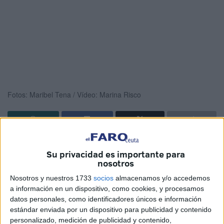
Fotos: Maribel Tena / Vídeo: Marina Risco
La Asociación Cultural
Al Idrissi
ha celebrado en la noche
Su privacidad es importante para
de este sábado una ruptura de ayuno con decenas de
nosotros
invitados en las instalaciones de su nuevo centro, ubicado
Nosotros y nuestros 1733
socios
almacenamos y/o accedemos
en la calle Juan de Juanes de Ceuta.
a información en un dispositivo, como cookies, y procesamos
datos personales, como identificadores únicos e información
Al mismo han asistido autoridades civiles y militares, así
estándar enviada por un dispositivo para publicidad y contenido
como representantes de diversas asociaciones y
personalizado, medición de publicidad y contenido,