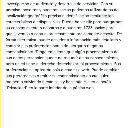
entidades locales, compartiendo entre todos este momento
investigación de audiencia y desarrollo de servicios.
Con su
tan mágico y especial para la
comunidad musulmana
.
permiso, nosotros y nuestros socios podemos utilizar datos de
localización geográfica precisa e identificación mediante las
Esta cita ha contado con la presencia de Juan Vivas,
características de dispositivos. Puede hacer clic para otorgarnos
su consentimiento a nosotros y a nuestros 1733 socios para
presidente de la Ciudad; Marcos Llago Navarro,
que llevemos a cabo el procesamiento previamente descrito. De
comandante general de Ceuta; Rafael García, delegado
forma alternativa, puede acceder a información más detallada y
del
Gobierno en Ceuta
; el consejero de
Sanidad
,
cambiar sus preferencias antes de otorgar o negar su
Consumo y Gobernación de Ceuta, Alberto Gaitán; Carlos
consentimiento.
Tenga en cuenta que algún procesamiento de
sus datos personales puede no requerir de su consentimiento,
Rontomé, consejero de Educación y Cultura; Kissy
pero usted tiene el derecho de rechazar tal procesamiento. Sus
Chandiramani, consejera de Economía y Hacienda; Mabel
preferencias se aplicarán solo a este sitio web. Puede cambiar
Deu, vicepresidenta primera del Gobierno de Ceuta o
sus preferencias o retirar su consentimiento en cualquier
Blanca Vallejo, presidenta de la Asociación de Vecinos del
momento volviendo a este sitio y haciendo clic en el botón
"Privacidad" en la parte inferior de la página web.
Centro, entre otros.
Con este acto, la Asociación Cultural Al Idrissi pretende
acercar a todos los ceutíes cómo vive la comunidad
musulmana el mes sagrado del
Ramadán
y la ruptura del
ayuno, independientemente de su confesión religiosa,